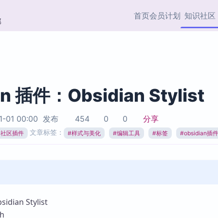
首页
会员计划
知识社区
部
快捷入口
插件与市场
效率产品
社区首页
Obsidian 插件
最近更新
插件市场与国内加速下
Ma
主题标签
载
Ob
an 插件：Obsidian Stylist
协作者
视频教程
PKMer Market
Th
1-01 00:00
发布
454
0
0
分享
加速访问 Obsidian 官方
PK
Top5
文章标签：
热门链接
市场
插
ian社区插件
#
样式与美化
#
编辑工具
#
标签
#
obsidian插
Zotero 专题
Zotero 插件
挂
Obsidian 专题
Zotero 插件资源与加速
各
Obsidian 核心插
服务
面
Obsidian 社区插
知识管理
ZK
ian Stylist
Zet
h