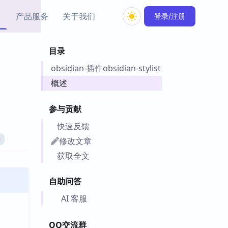
产品服务
关于我们
登录/注册
目录
教程资源
obsidian-插件obsidian-stylist
Simple MindMap
Obsidian 教程
New
rkdown 一键成图的
基础用法、插件与外观
概述
sidian 思维导图插件
片段
参与贡献
ino
Obsidian 主题
快速反馈
Mer 出品的闪念笔记
主题下载与外观美化
件
修改文章
件
Zotero 教程
获取全文
件集市
Zotero 使用与插件教程
类挂件，丰富笔记页
自助问答
件
件
AI 客服
 卡实例库
telkasten 实践示例
QQ交流群