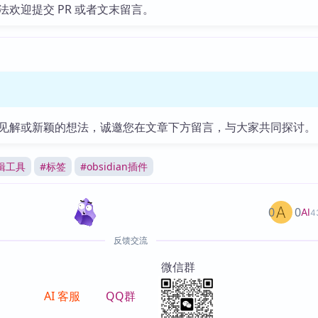
法欢迎提交 PR 或者文末留言。
见解或新颖的想法，诚邀您在文章下方留言，与大家共同探讨。
辑工具
#
标签
#
obsidian插件
0
0
AI
4
反馈交流
微信群
AI 客服
QQ群