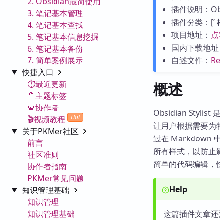
2. Obsidian最简使用
插件说明：Obs
3. 笔记基本管理
插件分类：[’ 样式与
4. 笔记基本查找
项目地址：
点
5. 笔记基本信息挖掘
国内下载地址
6. 笔记基本备份
7. 简单案例展示
自述文件：
R
快捷入口
⏱️最近更新
概述
🔖主题标签
🧣协作者
Obsidian Sty
Hot
🎬视频教程
让用户根据需要为
关于PKMer社区
过在 Markdo
前言
所有样式，以防止影响 
社区准则
简单的代码编辑，
协作者指南
PKMer常见问题
Help
知识管理基础
知识管理
知识管理基础
这篇插件文章还