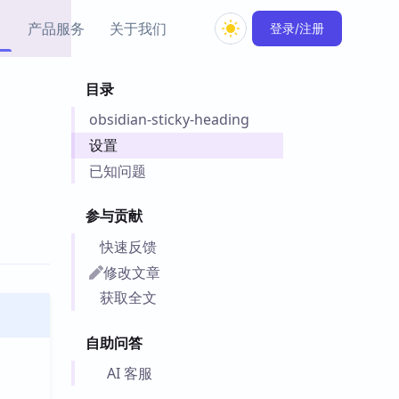
产品服务
关于我们
登录/注册
目录
教程资源
obsidian-sticky-heading
Simple MindMap
Obsidian 教程
New
rkdown 一键成图的
基础用法、插件与外观
设置
sidian 思维导图插件
片段
已知问题
ino
Obsidian 主题
参与贡献
Mer 出品的闪念笔记
主题下载与外观美化
件
快速反馈
Zotero 教程
修改文章
件集市
Zotero 使用与插件教程
获取全文
类挂件，丰富笔记页
件
自助问答
件
 卡实例库
AI 客服
telkasten 实践示例