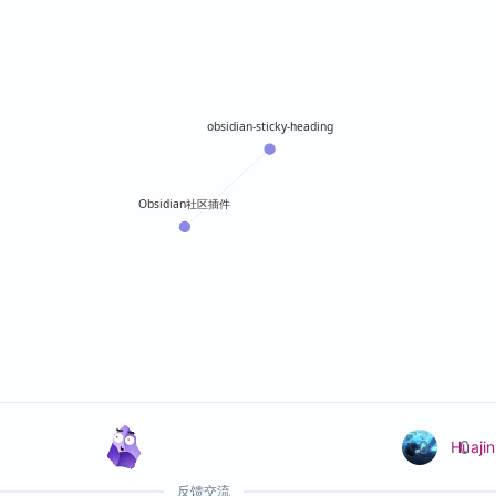
obsidian-sticky-heading
Obsidian社区插件
0
0
Huajin
反馈交流