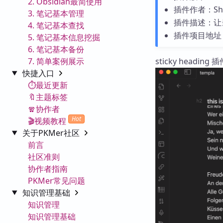
2. Obsidian最简使用
插件作者：She
3. 笔记基本管理
插件描述：让
4. 笔记基本查找
插件项目地址
5. 笔记基本信息挖掘
6. 笔记基本备份
7. 简单案例展示
sticky hea
快捷入口
⏱️最近更新
🔖主题标签
🧣协作者
Hot
🎬视频教程
关于PKMer社区
前言
社区准则
协作者指南
PKMer常见问题
知识管理基础
知识管理
知识管理基础