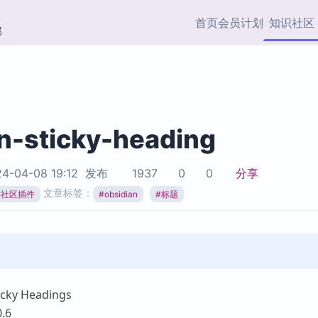
首页
会员计划
知识社区
部
快捷入口
插件与市场
效率产品
社区首页
Obsidian 插件
最近更新
插件市场与国内加速下
Ma
主题标签
载
Ob
n-sticky-heading
协作者
视频教程
PKMer Market
Th
4-04-08 19:12
发布
1937
0
0
分享
加速访问 Obsidian 官方
PK
Top5
文章标签：
热门链接
市场
插
ian社区插件
#
obsidian
#
标题
Zotero 专题
Zotero 插件
挂
Obsidian 专题
Zotero 插件资源与加速
各
Obsidian 核心插
服务
面
Obsidian 社区插
知识管理
ZK
ky Headings
Zet
.6