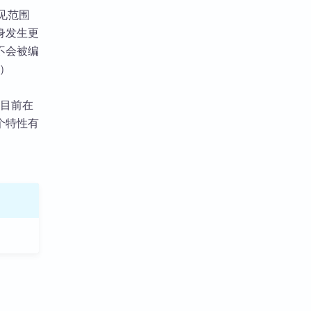
可见范围
身发生更
不会被编
）
我目前在
个特性有