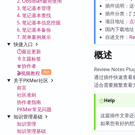
2. Obsidian最简使用
插件说明：这
3. 笔记基本管理
插件分类：[’ 文件
4. 笔记基本查找
项目地址：
点
5. 笔记基本信息挖掘
国内下载地址
6. 笔记基本备份
7. 简单案例展示
自述文件：
R
快捷入口
⏱️最近更新
概述
🔖主题标签
🧣协作者
Review Notes
Hot
🎬视频教程
通过插件快速查看
关于PKMer社区
适合需要频繁查看
前言
社区准则
Help
协作者指南
PKMer常见问题
这篇插件文章还
知识管理基础
如果您有好的想
知识管理
知识管理基础