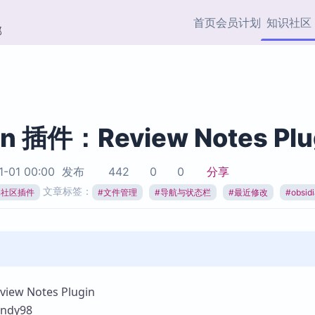
首页
会员计划
知识社区
部
快捷入口
插件与市场
效率产品
社区首页
Obsidian 插件
最近更新
插件市场与国内加速下
Ma
主题标签
载
Ob
an 插件：Review Notes Plu
协作者
视频教程
PKMer Market
Th
1-01 00:00
发布
442
0
0
分享
加速访问 Obsidian 官方
PK
Top5
文章标签：
热门链接
市场
插
ian社区插件
#
文件管理
#
导航与状态栏
#
最近修改
#
obsi
Zotero 专题
Zotero 插件
挂
Obsidian 专题
Zotero 插件资源与加速
各
Obsidian 核心插
服务
面
Obsidian 社区插
知识管理
ZK
w Notes Plugin
Zet
ndy98