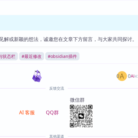
见解或新颖的想法，诚邀您在文章下方留言，与大家共同探讨。
与状态栏
#
最近修改
#
obsidian插件
0
0
AI
4
反馈交流
微信群
AI 客服
QQ群
其他渠道