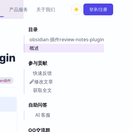
产品服务
关于我们
登录/注册
目录
教程资源
obsidian-插件review-notes-plugin
Simple MindMap
Obsidian 教程
New
rkdown 一键成图的
基础用法、插件与外观
概述
sidian 思维导图插件
片段
gin
参与贡献
ino
Obsidian 主题
快速反馈
Mer 出品的闪念笔记
主题下载与外观美化
件
修改文章
dian插件
Zotero 教程
获取全文
件集市
Zotero 使用与插件教程
类挂件，丰富笔记页
自助问答
件
件
AI 客服
 卡实例库
telkasten 实践示例
QQ交流群