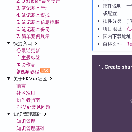
2. Obsidian最简使用
插件说明：一键
3. 笔记基本管理
或配置。
4. 笔记基本查找
插件分类：[’ 安全 
5. 笔记基本信息挖掘
项目地址：
点
6. 笔记基本备份
7. 简单案例展示
国内下载地址
快捷入口
自述文件：
R
⏱️最近更新
🔖主题标签
🧣协作者
Hot
🎬视频教程
关于PKMer社区
前言
社区准则
协作者指南
PKMer常见问题
知识管理基础
知识管理
知识管理基础