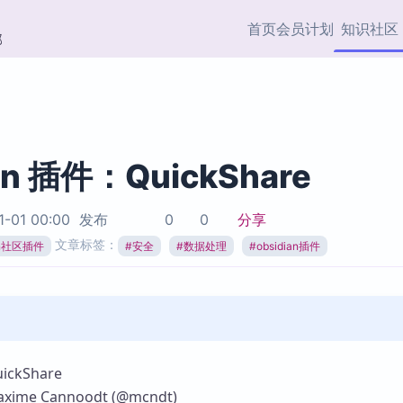
首页
会员计划
知识社区
部
快捷入口
插件与市场
效率产品
社区首页
Obsidian 插件
最近更新
插件市场与国内加速下
Ma
主题标签
载
Ob
an 插件：QuickShare
协作者
视频教程
PKMer Market
Th
1-01 00:00
发布
0
0
分享
加速访问 Obsidian 官方
PK
Top5
文章标签：
热门链接
市场
插
ian社区插件
#
安全
#
数据处理
#
obsidian插件
Zotero 专题
Zotero 插件
挂
Obsidian 专题
Zotero 插件资源与加速
各
Obsidian 核心插
服务
面
Obsidian 社区插
知识管理
ZK
ckShare
Zet
me Cannoodt (@mcndt)