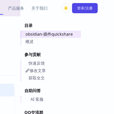
产品服务
关于我们
登录/注册
目录
教程资源
obsidian-插件quickshare
Simple MindMap
Obsidian 教程
New
rkdown 一键成图的
基础用法、插件与外观
概述
sidian 思维导图插件
片段
参与贡献
ino
Obsidian 主题
快速反馈
Mer 出品的闪念笔记
主题下载与外观美化
件
修改文章
Zotero 教程
获取全文
件集市
Zotero 使用与插件教程
类挂件，丰富笔记页
自助问答
件
件
AI 客服
 卡实例库
telkasten 实践示例
QQ交流群