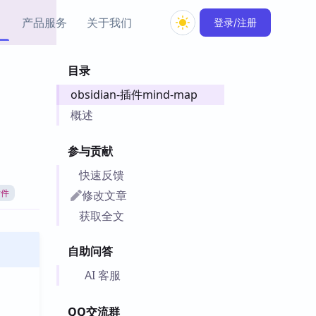
产品服务
关于我们
登录/注册
目录
教程资源
obsidian-插件mind-map
Simple MindMap
Obsidian 教程
New
rkdown 一键成图的
基础用法、插件与外观
概述
sidian 思维导图插件
片段
参与贡献
ino
Obsidian 主题
快速反馈
Mer 出品的闪念笔记
主题下载与外观美化
件
修改文章
插件
Zotero 教程
获取全文
件集市
Zotero 使用与插件教程
类挂件，丰富笔记页
自助问答
件
件
AI 客服
 卡实例库
telkasten 实践示例
QQ交流群