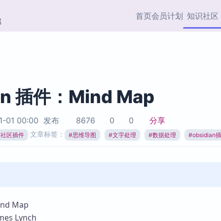
首页
会员计划
知识社区
部
快捷入口
插件与市场
效率产品
社区首页
Obsidian 插件
最近更新
插件市场与国内加速下
Ma
主题标签
载
Ob
an 插件：Mind Map
协作者
视频教程
PKMer Market
Th
1-01 00:00
发布
8676
0
0
分享
加速访问 Obsidian 官方
PK
Top5
文章标签：
热门链接
市场
插
ian社区插件
#
思维导图
#
文字处理
#
数据处理
#
obsidian
Zotero 专题
Zotero 插件
挂
Obsidian 专题
Zotero 插件资源与加速
各
Obsidian 核心插
服务
面
Obsidian 社区插
知识管理
ZK
d Map
Zet
s Lynch