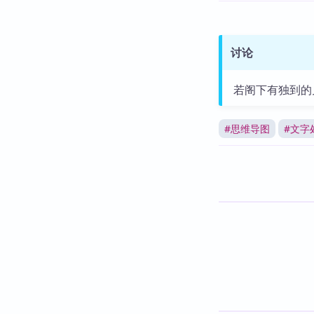
讨论
若阁下有独到的
#
思维导图
#
文字