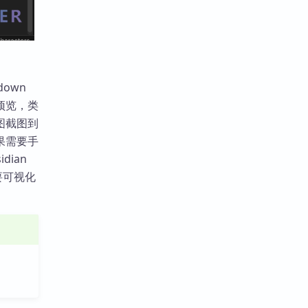
down
预览，类
图截图到
如果需要手
dian
要可视化