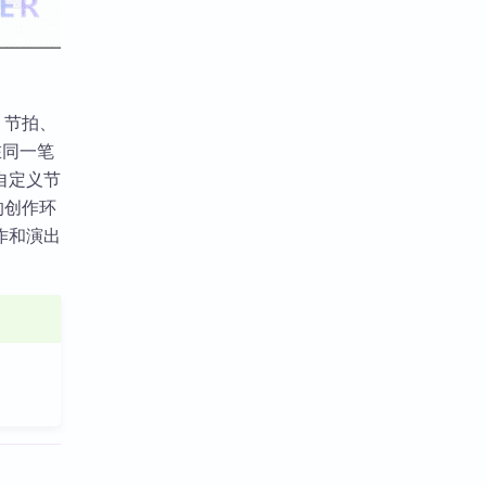
、节拍、
在同一笔
自定义节
的创作环
作和演出