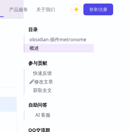
产品服务
关于我们
登录/注册
目录
教程资源
obsidian-插件metronome
Simple MindMap
Obsidian 教程
New
rkdown 一键成图的
基础用法、插件与外观
概述
sidian 思维导图插件
片段
参与贡献
ino
Obsidian 主题
快速反馈
Mer 出品的闪念笔记
主题下载与外观美化
件
修改文章
Zotero 教程
获取全文
件集市
Zotero 使用与插件教程
类挂件，丰富笔记页
自助问答
件
件
AI 客服
 卡实例库
telkasten 实践示例
QQ交流群