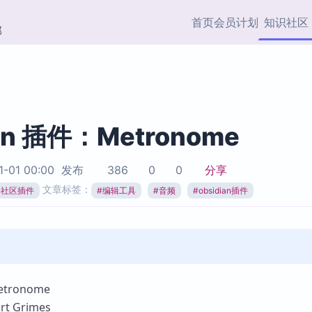
首页
会员计划
知识社区
部
快捷入口
插件与市场
效率产品
社区首页
Obsidian 插件
最近更新
插件市场与国内加速下
Ma
主题标签
载
Ob
ian 插件：Metronome
协作者
视频教程
PKMer Market
Th
1-01 00:00
发布
386
0
0
分享
加速访问 Obsidian 官方
PK
Top5
文章标签：
热门链接
市场
插
ian社区插件
#
编辑工具
#
音频
#
obsidian插件
Zotero 专题
Zotero 插件
挂
Obsidian 专题
Zotero 插件资源与加速
各
Obsidian 核心插
服务
面
Obsidian 社区插
知识管理
ZK
ronome
Zet
 Grimes