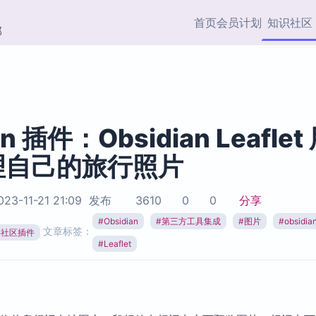
首页
会员计划
知识社区
部
快捷入口
插件与市场
效率产品
社区首页
Obsidian 插件
最近更新
插件市场与国内加速下
Ma
主题标签
载
Ob
an 插件：Obsidian Leaflet
协作者
理自己的旅行照片
视频教程
PKMer Market
Th
加速访问 Obsidian 官方
PK
Top5
热门链接
市场
插
23-11-21 21:09
发布
3610
0
0
分享
Zotero 专题
#
Obsidian
#
第三方工具集成
#
图片
#
obsidi
Zotero 插件
挂
文章标签：
Obsidian 专题
ian社区插件
Zotero 插件资源与加速
各
#
Leaflet
Obsidian 核心插
服务
面
Obsidian 社区插
知识管理
ZK
Zet