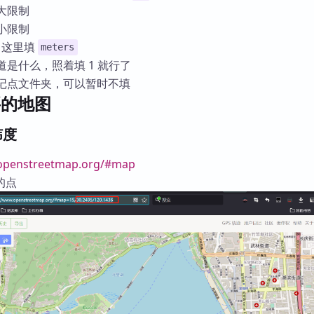
大限制
小限制
，这里填
meters
是什么，照着填 1 就行了
标记点文件夹，可以暂时不填
要的地图
纬度
.openstreetmap.org/#map
的点