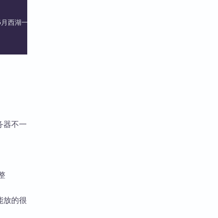
22年5月西湖一日游/标记点
务器不一
整
能放的很