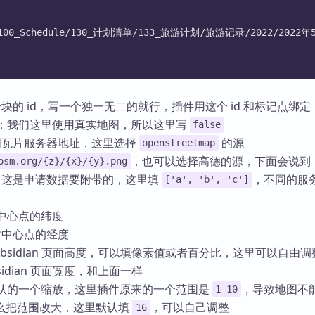
r: 100_Schedule/130_计划清单/133_旅游计划/旅游记录/2022/20
块的 id，写一个独一无二的就行，插件用这个 id 和标记点绑定
：我们这里使用真实地图，所以这里写
false
图瓦片服务器地址，这里选择
的源
openstreetmap
，也可以选择高德的源，下面会说到
osm.org/{z}/{x}/{y}.png
：这是申请数据要附带的，这里填
，不同的服
['a', 'b', 'c']
中心点的纬度
时中心点的经度
obsidian 页面高度，可以填像素值或者百分比，这里可以自由调
bsidian 页面宽度，和上面一样
认的一个缩放，这里插件原来的一个范围是
，导致地图不
1-10
么把范围改大，这里默认填
，可以自己调整
16