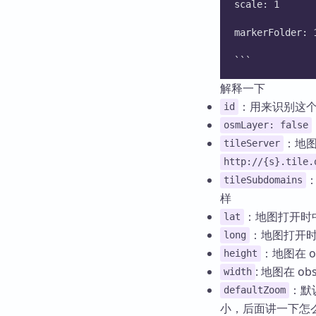
scale: 1
markerFolde
```
解释一下
：用来识别这个
id
osmLayer: false
：地
tileServer
http://{s}.tile.
tileSubdomains
样
：地图打开时
lat
：地图打开
long
：地图在 
height
: 地图在 o
width
：默
defaultZoom
小，后面讲一下怎