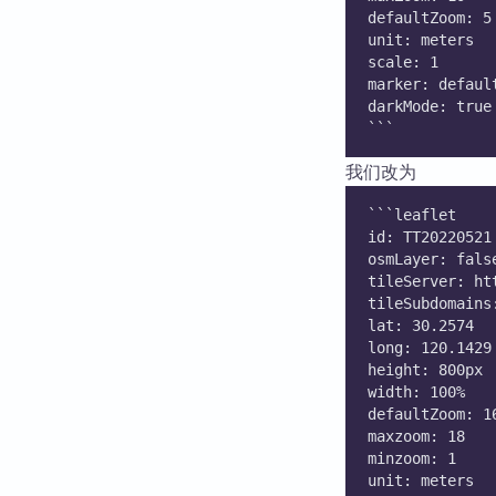
defaultZoom: 5
unit: meters
scale: 1
marker: defaul
darkMode: true
```
我们改为
```leaflet
id: TT20220521
osmLayer: fals
tileServer: ht
tileSubdomains
lat: 30.2574
long: 120.1429
height: 800px
width: 100%
defaultZoom: 1
maxzoom: 18
minzoom: 1
unit: meters