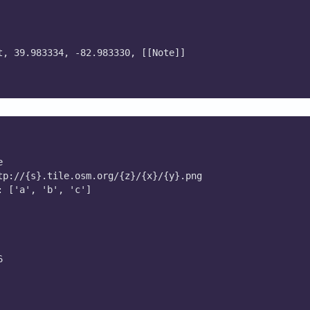
t, 39.983334, -82.983330, [[Note]]
e
tp://{s}.tile.osm.org/{z}/{x}/{y}.png
: ['a', 'b', 'c']
6