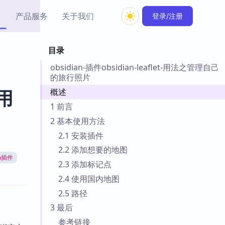
产品服务
关于我们
登录/注册
目录
教程资源
obsidian-插件obsidian-leaflet-用法之管理自己
Simple MindMap
Obsidian 教程
New
的旅行照片
rkdown 一键成图的
基础用法、插件与外观
sidian 思维导图插件
片段
概述
 用
1 前言
ino
Obsidian 主题
2 基本使用方法
Mer 出品的闪念笔记
主题下载与外观美化
2.1 安装插件
件
2.2 添加想要的地图
Zotero 教程
an插件
件集市
Zotero 使用与插件教程
2.3 添加标记点
类挂件，丰富笔记页
2.4 使用国内地图
件
2.5 路径
件
3 最后
 卡实例库
telkasten 实践示例
参考链接