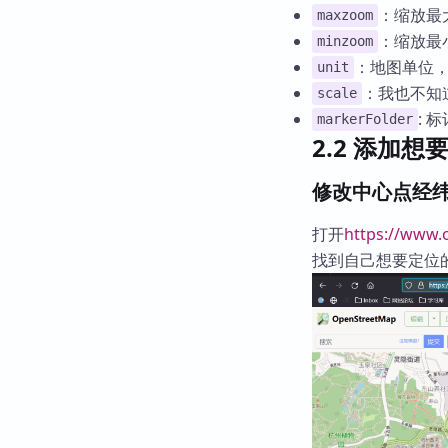
：缩放最
maxzoom
：缩放最
minzoom
：地图单位
unit
：我也不知道
scale
: 
markerFolder
2.2 添加想
修改中心点经
打开
https://www
找到自己想要定位