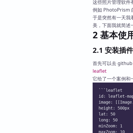
这些照片管理软件
例如 PhotoPr
于是突然有一天我看到 
美，下面我就简述
2 基本使
2.1 安装插
首先可以去 gith
leaflet
它给了一个案例和
```leaflet
id: leaflet-ma
image: [[Image
height: 500px
lat: 50
long: 50
minZoom: 1
maxZoom: 10