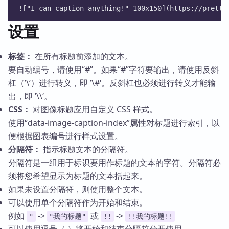
!["I can caption anything!" 100x150](https://pretty
设置
标签：
在所有标题前添加的文本。
要自动编号，请使用“#”。如果“#”字符要输出，请使用反斜
杠（’\‘）进行转义，即 ’\#‘。反斜杠也必须进行转义才能输
出，即 ’\\‘。
CSS：
对图像标题应用自定义 CSS 样式。
使用“data-image-caption-index”属性对标题进行索引，以
便根据图表编号进行样式设置。
分隔符：
指示标题文本的分隔符。
分隔符是一组用于标识要用作标题的文本的字符。分隔符必
须将您希望显示为标题的文本括起来。
如果未设置分隔符，则使用整个文本。
可以使用单个分隔符作为开始和结束。
例如
->
或
->
"
"我的标题"
!!
!!我的标题!!