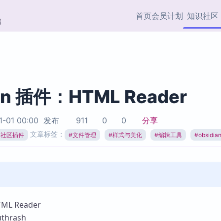
首页
会员计划
知识社区
部
快捷入口
插件与市场
效率产品
社区首页
Obsidian 插件
最近更新
插件市场与国内加速下
Ma
主题标签
载
Ob
an 插件：HTML Reader
协作者
视频教程
PKMer Market
Th
1-01 00:00
发布
911
0
0
分享
加速访问 Obsidian 官方
PK
Top5
文章标签：
热门链接
市场
插
ian社区插件
#
文件管理
#
样式与美化
#
编辑工具
#
obsidi
Zotero 专题
Zotero 插件
挂
Obsidian 专题
Zotero 插件资源与加速
各
Obsidian 核心插
服务
面
Obsidian 社区插
知识管理
ZK
L Reader
Zet
hrash