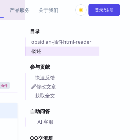
产品服务
关于我们
登录/注册
目录
教程资源
obsidian-插件html-reader
Simple MindMap
Obsidian 教程
New
rkdown 一键成图的
基础用法、插件与外观
概述
sidian 思维导图插件
片段
参与贡献
ino
Obsidian 主题
快速反馈
Mer 出品的闪念笔记
主题下载与外观美化
件
修改文章
an插件
Zotero 教程
获取全文
件集市
Zotero 使用与插件教程
类挂件，丰富笔记页
自助问答
件
件
AI 客服
 卡实例库
telkasten 实践示例
QQ交流群