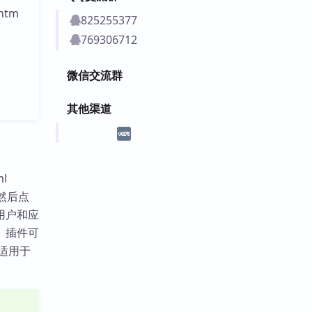
htm
825255377
769306712
微信交流群
其他渠道
l
，然后点
用户和应
。插件可
适用于