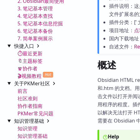
2. Obsidian最简使用
插件说明：这是一
3. 笔记基本管理
文件扩展名的
4. 笔记基本查找
插件分类：[’ 文件
5. 笔记基本信息挖掘
项目地址：
点
6. 笔记基本备份
7. 简单案例展示
国内下载地址
快捷入口
自述文件：
R
⏱️最近更新
🔖主题标签
概述
🧣协作者
Hot
🎬视频教程
Obsidian HTM
关于PKMer社区
和.htm 的文档。用户
前言
击文件以打开并阅
社区准则
用程序的程度。插
协作者指南
以解决无法打开 H
PKMer常见问题
需要在 Obsidia
知识管理基础
知识管理
知识管理基础
Help