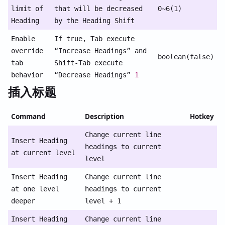
limit of
that will be decreased
0~6(1)
Heading
by the Heading Shift
Enable
If true, Tab execute
override
“Increase Headings” and
boolean(false)
tab
Shift-Tab execute
behavior
“Decrease Headings”
1
插入标题
Command
Description
Hotkey
Change current line
Insert Heading
headings to current
at current level
level
Insert Heading
Change current line
at one level
headings to current
deeper
level + 1
Insert Heading
Change current line