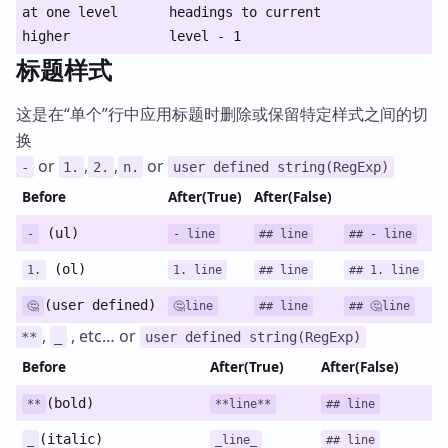
at one level
headings to current
higher
level - 1
标题样式
这是在“单个”行中应用标题时删除或保留特定样式之间的切
换
or
,
,
or
-
1.
2.
n.
user defined string(RegExp)
Before
After(True)
After(False)
(ul)
-
- line
## line
## - line
(ol)
1.
1. line
## line
## 1. line
(user defined)
🤔
🤔line
## line
## 🤔line
,
, etc… or
**
_
user defined string(RegExp)
Before
After(True)
After(False)
(bold)
**
**line**
## line
(italic)
_
_line_
## line