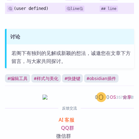
(user defined)
🤔
🤔line🤔
## line
讨论
若阁下有独到的见解或新颖的想法，诚邀您在文章下方
留言，与大家共同探讨。
#
编辑工具
#
样式与美化
#
快捷键
#
obsidian插件
0
0
分享
OS
357篇文章
反馈交流
AI 客服
QQ群
微信群