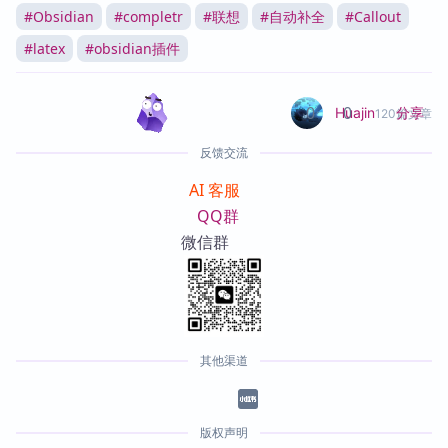
#
Obsidian
#
completr
#
联想
#
自动补全
#
Callout
#
latex
#
obsidian插件
0
0
分享
Huajin
120篇文章
反馈交流
AI 客服
QQ群
微信群
其他渠道
版权声明