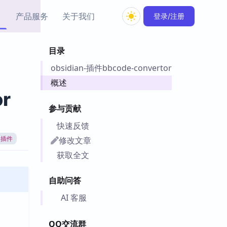
产品服务
关于我们
登录/注册
目录
教程资源
obsidian-插件bbcode-convertor
Simple MindMap
Obsidian 教程
New
rkdown 一键成图的
基础用法、插件与外观
概述
sidian 思维导图插件
片段
r
参与贡献
ino
Obsidian 主题
快速反馈
Mer 出品的闪念笔记
主题下载与外观美化
件
修改文章
an插件
Zotero 教程
获取全文
件集市
Zotero 使用与插件教程
类挂件，丰富笔记页
自助问答
件
件
AI 客服
 卡实例库
telkasten 实践示例
QQ交流群