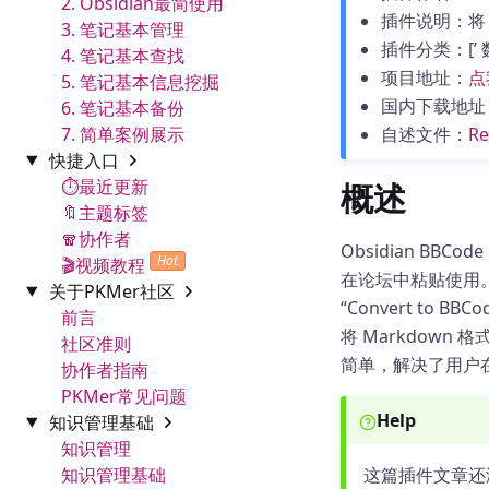
2. Obsidian最简使用
插件说明：将 M
3. 笔记基本管理
插件分类：[’ 数据
4. 笔记基本查找
项目地址：
点
5. 笔记基本信息挖掘
国内下载地址
6. 笔记基本备份
7. 简单案例展示
自述文件：
R
快捷入口
⏱️最近更新
概述
🔖主题标签
🧣协作者
Obsidian BBC
Hot
🎬视频教程
在论坛中粘贴使用。
关于PKMer社区
“Convert to 
前言
将 Markdown
社区准则
简单，解决了用户
协作者指南
PKMer常见问题
Help
知识管理基础
知识管理
知识管理基础
这篇插件文章还