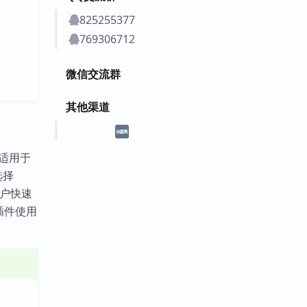
825255377
769306712
微信交流群
其他渠道
件，适用于
选择
助用户快速
。插件使用