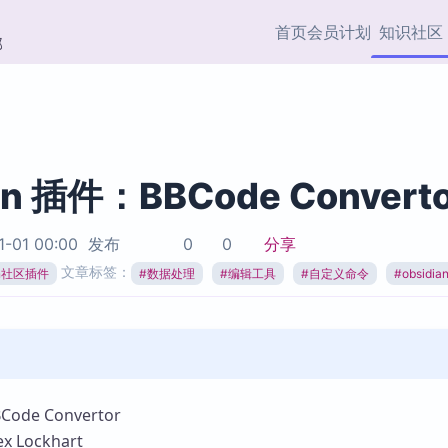
首页
会员计划
知识社区
部
快捷入口
插件与市场
效率产品
社区首页
Obsidian 插件
最近更新
插件市场与国内加速下
Ma
主题标签
载
Ob
an 插件：BBCode Converto
协作者
视频教程
PKMer Market
Th
1-01 00:00
发布
0
0
分享
加速访问 Obsidian 官方
PK
Top5
文章标签：
热门链接
市场
插
ian社区插件
#
数据处理
#
编辑工具
#
自定义命令
#
obsidi
Zotero 专题
Zotero 插件
挂
Obsidian 专题
Zotero 插件资源与加速
各
Obsidian 核心插
服务
面
Obsidian 社区插
知识管理
ZK
de Convertor
Zet
 Lockhart