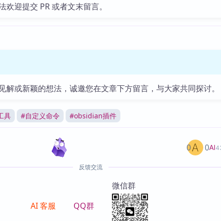
法欢迎提交 PR 或者文末留言。
见解或新颖的想法，诚邀您在文章下方留言，与大家共同探讨。
工具
#
自定义命令
#
obsidian插件
0
0
AI
4
反馈交流
微信群
AI 客服
QQ群