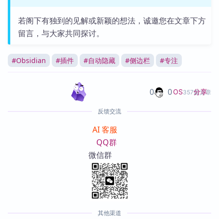
若阁下有独到的见解或新颖的想法，诚邀您在文章下方
留言，与大家共同探讨。
#
Obsidian
#
插件
#
自动隐藏
#
侧边栏
#
专注
0
0
分享
OS
357篇文章
反馈交流
AI 客服
QQ群
微信群
其他渠道