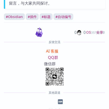
留言，与大家共同探讨。
#
Obsidian
#
插件
#
标题
#
自动编号
0
0
分享
OS
357篇文章
反馈交流
AI 客服
QQ群
微信群
其他渠道