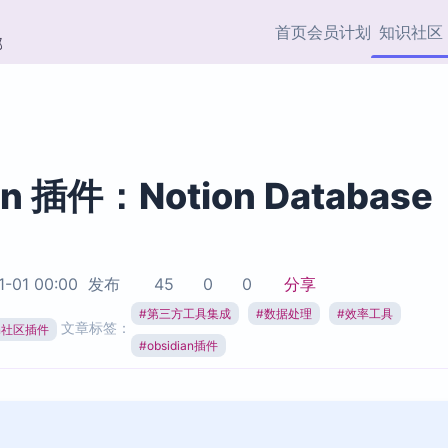
首页
会员计划
知识社区
部
快捷入口
插件与市场
效率产品
社区首页
Obsidian 插件
最近更新
插件市场与国内加速下
Ma
主题标签
载
Ob
an 插件：Notion Database
协作者
视频教程
PKMer Market
Th
加速访问 Obsidian 官方
PK
Top5
热门链接
市场
插
1-01 00:00
发布
45
0
0
分享
Zotero 专题
#
第三方工具集成
#
数据处理
#
效率工具
Zotero 插件
挂
文章标签：
Obsidian 专题
ian社区插件
Zotero 插件资源与加速
各
#
obsidian插件
Obsidian 核心插
服务
面
Obsidian 社区插
知识管理
ZK
Zet