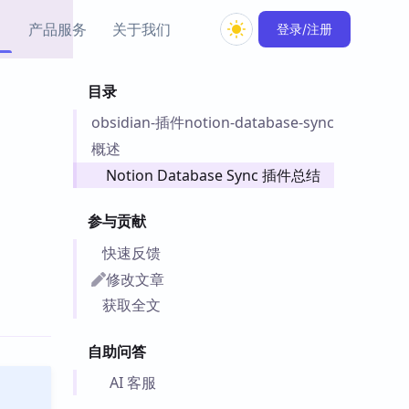
产品服务
关于我们
登录/注册
目录
教程资源
obsidian-插件notion-database-sync
Simple MindMap
Obsidian 教程
New
rkdown 一键成图的
基础用法、插件与外观
概述
sidian 思维导图插件
片段
Notion Database Sync 插件总结
ino
Obsidian 主题
参与贡献
Mer 出品的闪念笔记
主题下载与外观美化
件
快速反馈
Zotero 教程
修改文章
件集市
Zotero 使用与插件教程
获取全文
类挂件，丰富笔记页
件
自助问答
件
 卡实例库
AI 客服
telkasten 实践示例