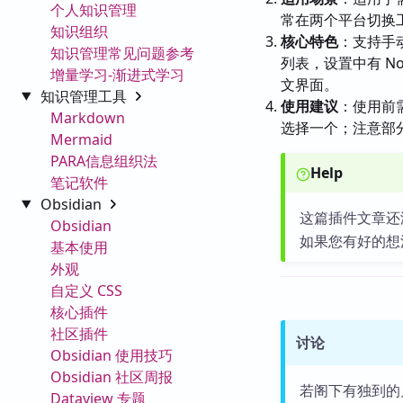
个人知识管理
常在两个平台切换
知识组织
核心特色
：支持手动
知识管理常见问题参考
列表，设置中有 N
增量学习-渐进式学习
文界面。
知识管理工具
使用建议
：使用前需
Markdown
选择一个；注意部分
Mermaid
PARA信息组织法
Help
笔记软件
Obsidian
这篇插件文章还
Obsidian
如果您有好的想
基本使用
外观
自定义 CSS
核心插件
社区插件
讨论
Obsidian 使用技巧
Obsidian 社区周报
若阁下有独到的
Dataview 专题