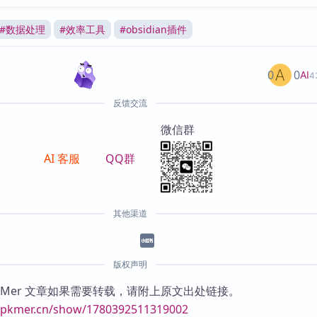
#
数据处理
#
效率工具
#
obsidian插件
0
0
AI
4
反馈交流
微信群
AI 客服
QQ群
其他渠道
版权声明
KMer 文章如果需要转载，请附上原文出处链接。
//pkmer.cn/show/1780392511319002