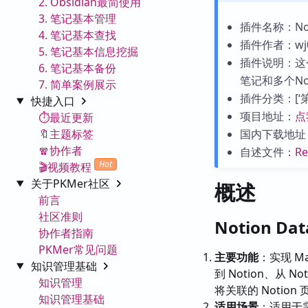
2. Obsidian最简使用
3. 笔记基本管理
插件名称：Notio
4. 笔记基本查找
插件作者：wj0
5. 笔记基本信息挖掘
插件说明：这个
6. 笔记基本备份
笔记和多个No
7. 简单案例展示
插件分类：[‘第三
快捷入口
项目地址：
点
⏱️最近更新
🔖主题标签
国内下载地址
🧣协作者
自述文件：
R
Hot
🎬视频教程
关于PKMer社区
概述
前言
社区准则
Notion Da
协作者指南
PKMer常见问题
主要功能
：实现 M
知识管理基础
到 Notion、从 
知识管理
将关联的 Notion 页
知识管理基础
适用场景
：适用于需