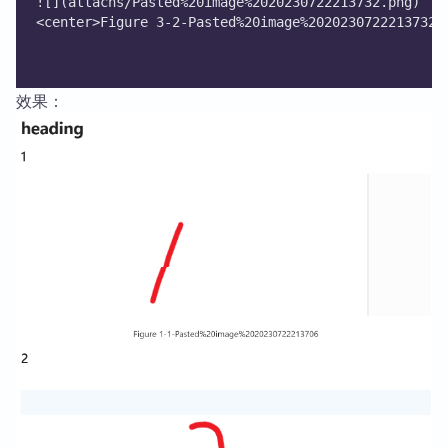
![](attachs/Pasted%20image%2020230722213732.png) 
<center>Figure 3-2-Pasted%20image%2020230722213732<
效果：