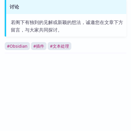
讨论
若阁下有独到的见解或新颖的想法，诚邀您在文章下方
留言，与大家共同探讨。
#
Obsidian
#
插件
#
文本处理
0
0
分享
Nathaniel
6篇文章
反馈交流
AI 客服
QQ群
微信群