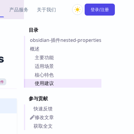
产品服务
关于我们
登录/注册
目录
教程资源
obsidian-插件nested-properties
Simple MindMap
Obsidian 教程
New
rkdown 一键成图的
基础用法、插件与外观
概述
sidian 思维导图插件
片段
s
主要功能
适用场景
ino
Obsidian 主题
核心特色
Mer 出品的闪念笔记
主题下载与外观美化
件
插件
使用建议
Zotero 教程
件集市
Zotero 使用与插件教程
参与贡献
类挂件，丰富笔记页
件
快速反馈
件
修改文章
 卡实例库
获取全文
telkasten 实践示例