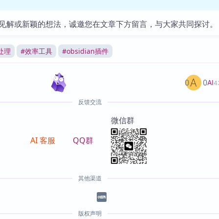
见解或新颖的想法，诚邀您在文章下方留言，与大家共同探讨。
处理
#
效率工具
#
obsidian插件
0
0
AI
4
反馈交流
微信群
AI 客服
QQ群
其他渠道
版权声明