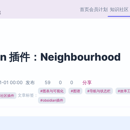
首页
会员计划
知识社区
部
快捷入口
插件与市场
效率产品
社区首页
Obsidian 插件
最近更新
插件市场与国内加速下
Ma
主题标签
载
Ob
an 插件：Neighbourhood
协作者
视频教程
PKMer Market
Th
加速访问 Obsidian 官方
PK
Top5
热门链接
市场
插
1-01 00:00
发布
59
0
0
分享
Zotero 专题
#
图表与可视化
#
图谱
#
导航与状态栏
#
效率
Zotero 插件
挂
文章标签：
Obsidian 专题
ian社区插件
Zotero 插件资源与加速
各
#
obsidian插件
Obsidian 核心插
服务
面
Obsidian 社区插
知识管理
ZK
Zet