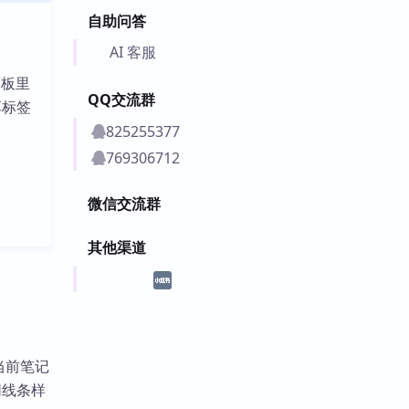
自助问答
AI 客服
面板里
QQ交流群
享标签
825255377
769306712
微信交流群
其他渠道
示当前笔记
同线条样