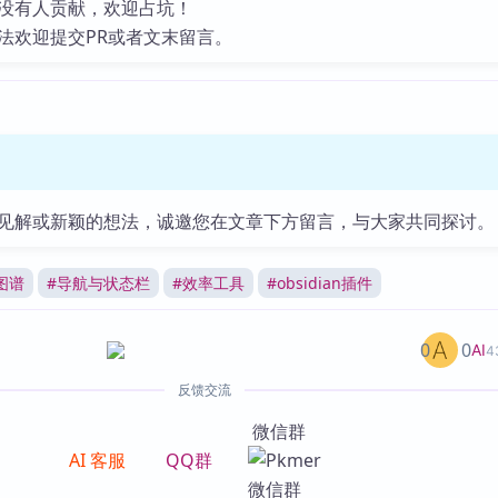
没有人贡献，欢迎占坑！
法欢迎提交PR或者文末留言。
见解或新颖的想法，诚邀您在文章下方留言，与大家共同探讨。
图谱
#
导航与状态栏
#
效率工具
#
obsidian插件
0
0
AI
4
反馈交流
微信群
AI 客服
QQ群