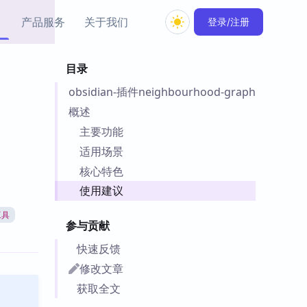
产品服务
关于我们
登录/注册
目录
教程资源
obsidian-插件neighbourhood-graph
Simple MindMap
Obsidian 教程
New
rkdown 一键成图的
基础用法、插件与外观
概述
sidian 思维导图插件
片段
主要功能
适用场景
ino
Obsidian 主题
核心特色
Mer 出品的闪念笔记
主题下载与外观美化
件
使用建议
Zotero 教程
工具
件集市
Zotero 使用与插件教程
参与贡献
类挂件，丰富笔记页
件
快速反馈
件
修改文章
 卡实例库
获取全文
telkasten 实践示例