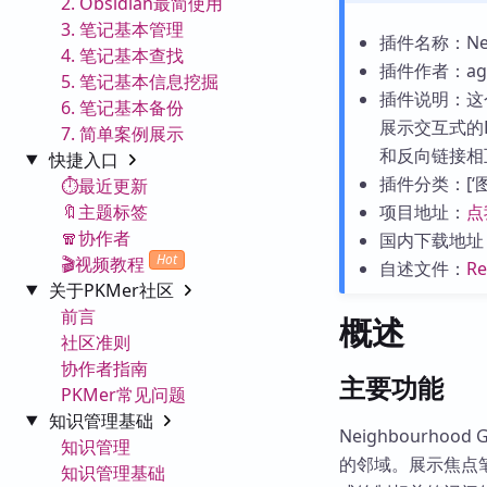
2. Obsidian最简使用
3. 笔记基本管理
插件名称：Neig
4. 笔记基本查找
插件作者：agil
5. 笔记基本信息挖掘
插件说明：这
6. 笔记基本备份
展示交互式的
7. 简单案例展示
和反向链接相
快捷入口
插件分类：[‘图表
⏱️最近更新
🔖主题标签
项目地址：
点
🧣协作者
国内下载地址
Hot
🎬视频教程
自述文件：
R
关于PKMer社区
前言
概述
社区准则
协作者指南
主要功能
PKMer常见问题
知识管理基础
Neighbourho
知识管理
的邻域。展示焦点笔记
知识管理基础