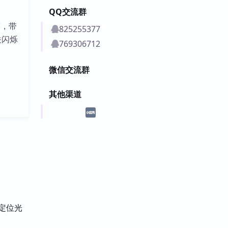
QQ交流群
宽，带
825255377
关闪烁
769306712
微信交流群
其他渠道
地定位光