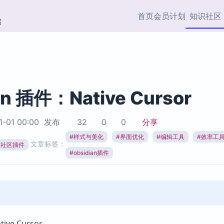
首页
会员计划
知识社区
部
快捷入口
插件与市场
效率产品
社区首页
Obsidian 插件
最近更新
插件市场与国内加速下
Ma
主题标签
载
Ob
an 插件：Native Cursor
协作者
视频教程
PKMer Market
Th
1-01 00:00
发布
32
0
0
分享
加速访问 Obsidian 官方
PK
Top5
热门链接
市场
插
#
样式与美化
#
界面优化
#
编辑工具
#
效率工
文章标签：
ian社区插件
Zotero 专题
#
obsidian插件
Zotero 插件
挂
Obsidian 专题
Zotero 插件资源与加速
各
Obsidian 核心插
服务
面
Obsidian 社区插
知识管理
ZK
Zet
ve Cursor