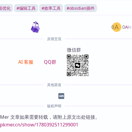
面优化
#
编辑工具
#
效率工具
#
obsidian插件
0
0
AI
4
反馈交流
微信群
AI 客服
QQ群
其他渠道
版权声明
KMer 文章如果需要转载，请附上原文出处链接。
//pkmer.cn/show/1780392511299001