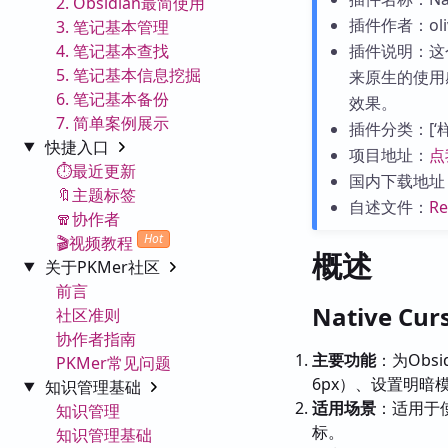
2. Obsidian最简使用
插件作者：oliv
3. 笔记基本管理
4. 笔记基本查找
插件说明：这
5. 笔记基本信息挖掘
来原生的使用
6. 笔记基本备份
效果。
7. 简单案例展示
插件分类：[‘样式
快捷入口
项目地址：
点
⏱️最近更新
国内下载地址
🔖主题标签
自述文件：
R
🧣协作者
Hot
🎬视频教程
概述
关于PKMer社区
前言
Native C
社区准则
协作者指南
主要功能
：为Obs
PKMer常见问题
6px）、设置明
知识管理基础
适用场景
：适用于
知识管理
标。
知识管理基础