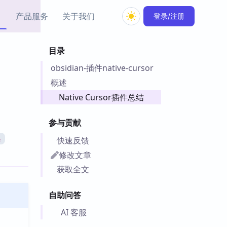
产品服务
关于我们
登录/注册
目录
教程资源
obsidian-插件native-cursor
Simple MindMap
Obsidian 教程
New
rkdown 一键成图的
基础用法、插件与外观
概述
sidian 思维导图插件
片段
Native Cursor插件总结
ino
Obsidian 主题
参与贡献
Mer 出品的闪念笔记
主题下载与外观美化
件
快速反馈
具
Zotero 教程
修改文章
件集市
Zotero 使用与插件教程
获取全文
类挂件，丰富笔记页
件
自助问答
件
 卡实例库
AI 客服
telkasten 实践示例