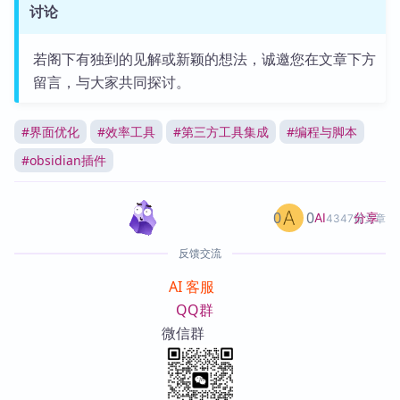
讨论
若阁下有独到的见解或新颖的想法，诚邀您在文章下方
留言，与大家共同探讨。
#
界面优化
#
效率工具
#
第三方工具集成
#
编程与脚本
#
obsidian插件
0
0
分享
AI
4347篇文章
反馈交流
AI 客服
QQ群
微信群