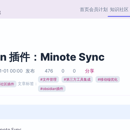
首页
会员计划
知识社区
部
快捷入口
插件与市场
效率产品
社区首页
Obsidian 插件
最近更新
插件市场与国内加速下
Ma
主题标签
载
Ob
an 插件：Minote Sync
协作者
视频教程
PKMer Market
Th
1-01 00:00
发布
476
0
0
分享
加速访问 Obsidian 官方
PK
Top5
热门链接
市场
插
#
文件管理
#
第三方工具集成
#
移动端优化
文章标签：
ian社区插件
Zotero 专题
#
obsidian插件
Zotero 插件
挂
Obsidian 专题
Zotero 插件资源与加速
各
Obsidian 核心插
服务
面
Obsidian 社区插
知识管理
ZK
Zet
te Sync