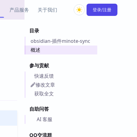
产品服务
关于我们
登录/注册
目录
教程资源
obsidian-插件minote-sync
Simple MindMap
Obsidian 教程
New
rkdown 一键成图的
基础用法、插件与外观
概述
sidian 思维导图插件
片段
参与贡献
ino
Obsidian 主题
快速反馈
Mer 出品的闪念笔记
主题下载与外观美化
件
修改文章
Zotero 教程
获取全文
件集市
Zotero 使用与插件教程
类挂件，丰富笔记页
自助问答
件
件
AI 客服
 卡实例库
telkasten 实践示例
QQ交流群