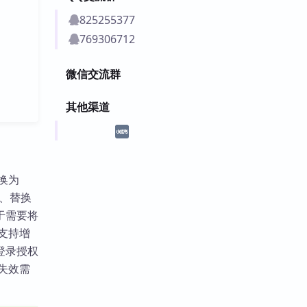
825255377
769306712
微信交流群
其他渠道
换为
用、替换
于需要将
件支持增
登录授权
失效需