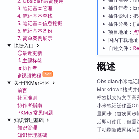
2. Obsidian最简使用
插件作者：Ema
3. 笔记基本管理
4. 笔记基本查找
插件说明：把
5. 笔记基本信息挖掘
插件分类：[‘文件
6. 笔记基本备份
项目地址：
点
7. 简单案例展示
国内下载地址
快捷入口
自述文件：
R
⏱️最近更新
🔖主题标签
概述
🧣协作者
Hot
🎬视频教程
Obsidian小
关于PKMer社区
Markdown格
前言
标签以支持文字高
社区准则
协作者指南
小米笔记迁移至Ob
PKMer常见问题
量同步（首次同步
知识管理基础
后即可使用，但需注
知识管理
手动刷新或网络问
知识管理基础