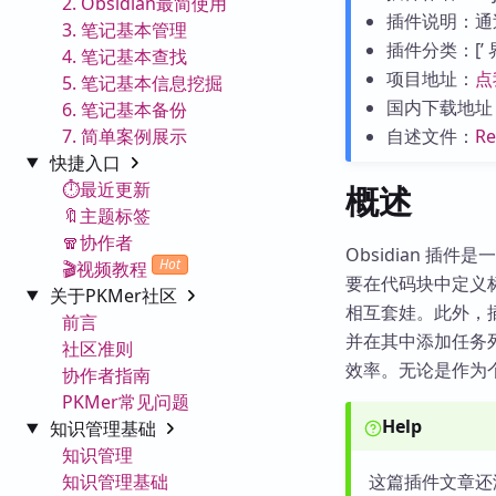
2. Obsidian最简使用
插件说明：通
3. 笔记基本管理
插件分类：[’ 界面
4. 笔记基本查找
项目地址：
点
5. 笔记基本信息挖掘
国内下载地址
6. 笔记基本备份
7. 简单案例展示
自述文件：
R
快捷入口
⏱️最近更新
概述
🔖主题标签
🧣协作者
Obsidian 
Hot
🎬视频教程
要在代码块中定义
关于PKMer社区
相互套娃。此外，
前言
并在其中添加任务
社区准则
效率。无论是作为
协作者指南
PKMer常见问题
Help
知识管理基础
知识管理
知识管理基础
这篇插件文章还