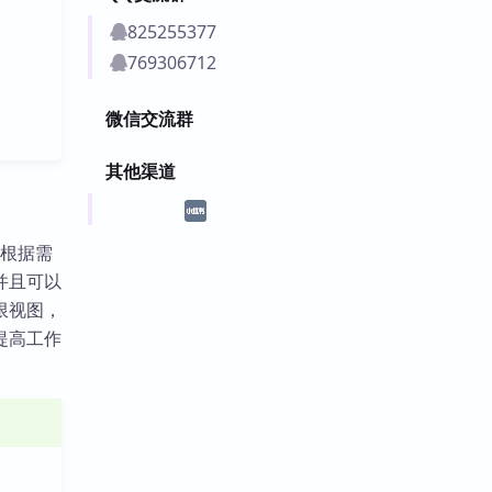
825255377
769306712
微信交流群
其他渠道
以根据需
并且可以
限视图，
提高工作
。