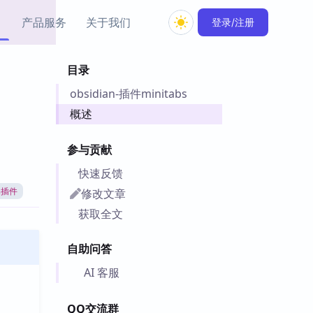
产品服务
关于我们
登录/注册
目录
教程资源
obsidian-插件minitabs
Simple MindMap
Obsidian 教程
New
rkdown 一键成图的
基础用法、插件与外观
概述
sidian 思维导图插件
片段
参与贡献
ino
Obsidian 主题
快速反馈
Mer 出品的闪念笔记
主题下载与外观美化
件
修改文章
an插件
Zotero 教程
获取全文
件集市
Zotero 使用与插件教程
类挂件，丰富笔记页
自助问答
件
件
AI 客服
 卡实例库
telkasten 实践示例
QQ交流群