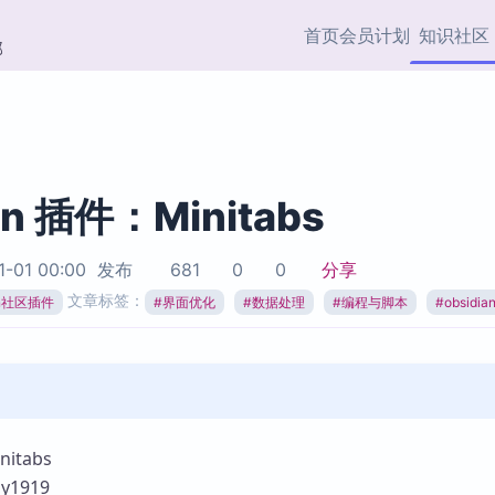
首页
会员计划
知识社区
部
快捷入口
插件与市场
效率产品
社区首页
Obsidian 插件
最近更新
插件市场与国内加速下
Ma
主题标签
载
Ob
an 插件：Minitabs
协作者
视频教程
PKMer Market
Th
1-01 00:00
发布
681
0
0
分享
加速访问 Obsidian 官方
PK
Top5
文章标签：
热门链接
市场
插
ian社区插件
#
界面优化
#
数据处理
#
编程与脚本
#
obsidi
Zotero 专题
Zotero 插件
挂
Obsidian 专题
Zotero 插件资源与加速
各
Obsidian 核心插
服务
面
Obsidian 社区插
知识管理
ZK
itabs
Zet
y1919