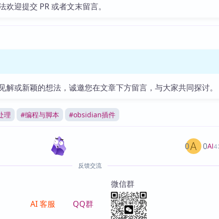
法欢迎提交 PR 或者文末留言。
见解或新颖的想法，诚邀您在文章下方留言，与大家共同探讨。
处理
#
编程与脚本
#
obsidian插件
0
0
AI
4
反馈交流
微信群
AI 客服
QQ群