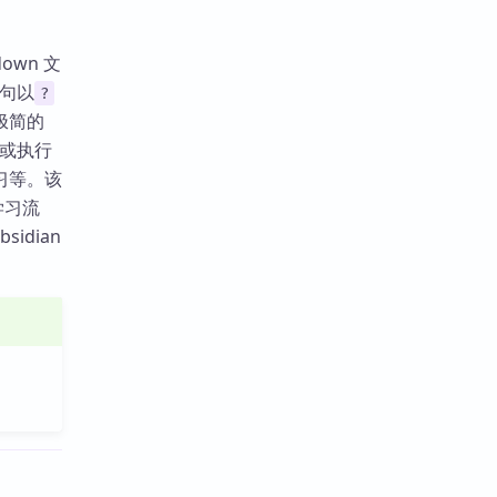
own 文
问句以
?
极简的
标或执行
习等。该
学习流
idian