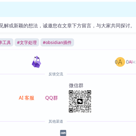
见解或新颖的想法，诚邀您在文章下方留言，与大家共同探讨。
率工具
#
文字处理
#
obsidian插件
0
0
AI
4
反馈交流
微信群
AI 客服
QQ群
其他渠道