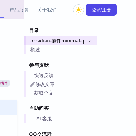
产品服务
关于我们
登录/注册
目录
教程资源
obsidian-插件minimal-quiz
Simple MindMap
Obsidian 教程
New
rkdown 一键成图的
基础用法、插件与外观
概述
sidian 思维导图插件
片段
参与贡献
ino
Obsidian 主题
快速反馈
Mer 出品的闪念笔记
主题下载与外观美化
件
修改文章
an插件
Zotero 教程
获取全文
件集市
Zotero 使用与插件教程
类挂件，丰富笔记页
自助问答
件
件
AI 客服
 卡实例库
telkasten 实践示例
QQ交流群