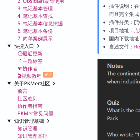
2. Obsidian最简使用
插件说明：在
3. 笔记基本管理
而且完全集成化
4. 笔记基本查找
插件分类：[‘学习
5. 笔记基本信息挖掘
项目地址：
点
6. 笔记基本备份
7. 简单案例展示
国内下载地址
快捷入口
自述文件：
R
⏱️最近更新
🔖主题标签
🧣协作者
Hot
🎬视频教程
关于PKMer社区
前言
社区准则
协作者指南
PKMer常见问题
知识管理基础
知识管理
知识管理基础