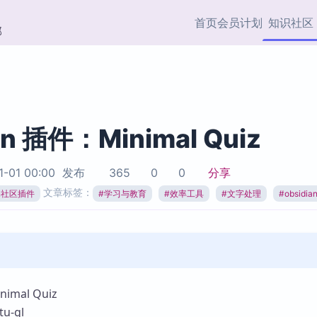
首页
会员计划
知识社区
部
快捷入口
插件与市场
效率产品
社区首页
Obsidian 插件
最近更新
插件市场与国内加速下
Ma
主题标签
载
Ob
an 插件：Minimal Quiz
协作者
视频教程
PKMer Market
Th
1-01 00:00
发布
365
0
0
分享
加速访问 Obsidian 官方
PK
Top5
文章标签：
热门链接
市场
插
ian社区插件
#
学习与教育
#
效率工具
#
文字处理
#
obsidi
Zotero 专题
Zotero 插件
挂
Obsidian 专题
Zotero 插件资源与加速
各
Obsidian 核心插
服务
面
Obsidian 社区插
知识管理
ZK
mal Quiz
Zet
u-gl