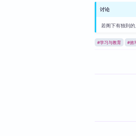
讨论
若阁下有独到的
#
学习与教育
#
效