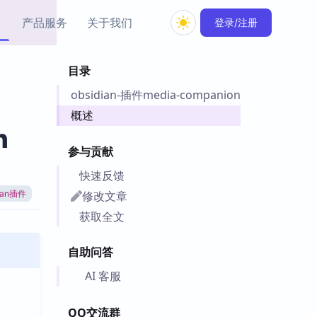
产品服务
关于我们
登录/注册
目录
教程资源
obsidian-插件media-companion
Simple MindMap
Obsidian 教程
New
rkdown 一键成图的
基础用法、插件与外观
概述
sidian 思维导图插件
片段
n
参与贡献
ino
Obsidian 主题
快速反馈
Mer 出品的闪念笔记
主题下载与外观美化
件
修改文章
dian插件
Zotero 教程
获取全文
件集市
Zotero 使用与插件教程
类挂件，丰富笔记页
自助问答
件
件
AI 客服
 卡实例库
telkasten 实践示例
QQ交流群