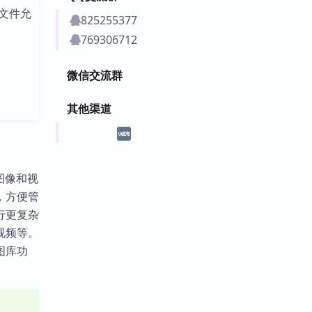
文件允
825255377
769306712
微信交流群
其他渠道
持图像和视
，方便管
行更复杂
视频等。
图库功