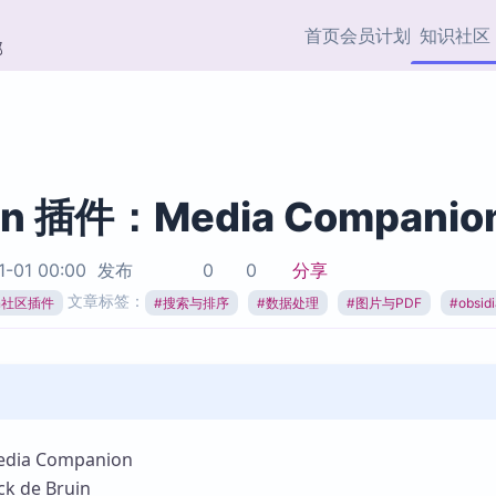
首页
会员计划
知识社区
部
快捷入口
插件与市场
效率产品
社区首页
Obsidian 插件
最近更新
插件市场与国内加速下
Ma
主题标签
载
Ob
an 插件：Media Companio
协作者
视频教程
PKMer Market
Th
1-01 00:00
发布
0
0
分享
加速访问 Obsidian 官方
PK
Top5
文章标签：
热门链接
市场
插
ian社区插件
#
搜索与排序
#
数据处理
#
图片与PDF
#
obsi
Zotero 专题
Zotero 插件
挂
Obsidian 专题
Zotero 插件资源与加速
各
Obsidian 核心插
服务
面
Obsidian 社区插
知识管理
ZK
a Companion
Zet
 de Bruin