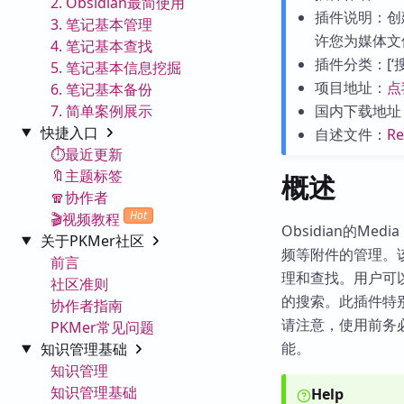
2. Obsidian最简使用
插件说明：创
3. 笔记基本管理
许您为媒体文
4. 笔记基本查找
插件分类：[‘搜索与
5. 笔记基本信息挖掘
项目地址：
点
6. 笔记基本备份
7. 简单案例展示
国内下载地址
快捷入口
自述文件：
R
⏱️最近更新
🔖主题标签
概述
🧣协作者
Hot
🎬视频教程
Obsidian的M
关于PKMer社区
频等附件的管理。
前言
理和查找。用户可
社区准则
的搜索。此插件特
协作者指南
请注意，使用前务
PKMer常见问题
能。
知识管理基础
知识管理
知识管理基础
Help