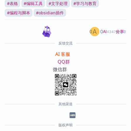
#
表格
#
编辑工具
#
文字处理
#
学习与教育
#
编程与脚本
#
obsidian插件
0
0
分享
AI
4347篇文章
反馈交流
AI 客服
QQ群
微信群
其他渠道
版权声明