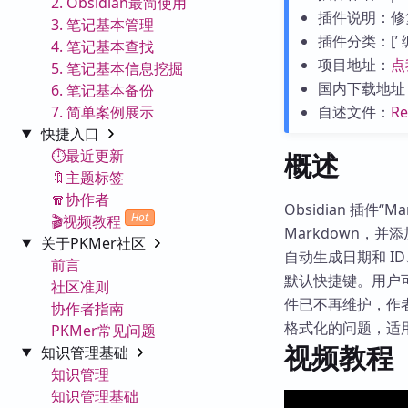
2. Obsidian最简使用
插件说明：修复
3. 笔记基本管理
插件分类：[’ 编辑工
4. 笔记基本查找
项目地址：
点
5. 笔记基本信息挖掘
国内下载地址
6. 笔记基本备份
7. 简单案例展示
自述文件：
R
快捷入口
⏱️最近更新
概述
🔖主题标签
🧣协作者
Obsidian 插件“M
Hot
🎬视频教程
Markdown，并
关于PKMer社区
自动生成日期和 ID
前言
默认快捷键。用户可
社区准则
件已不再维护，作者推荐
协作者指南
格式化的问题，适用
PKMer常见问题
视频教程
知识管理基础
知识管理
知识管理基础