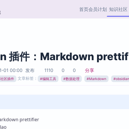
首页
会员计划
知识社区
部
快捷入口
插件与市场
效率产品
社区首页
Obsidian 插件
最近更新
插件市场与国内加速下
Ma
主题标签
载
Ob
an 插件：Markdown prettif
协作者
视频教程
PKMer Market
Th
1-01 00:00
发布
1110
0
0
分享
加速访问 Obsidian 官方
PK
Top5
文章标签：
热门链接
市场
插
ian社区插件
#
编辑工具
#
数据处理
#
Markdown
#
obsidi
Zotero 专题
Zotero 插件
挂
Obsidian 专题
Zotero 插件资源与加速
各
Obsidian 核心插
服务
面
Obsidian 社区插
知识管理
ZK
own prettifier
Zet
ao