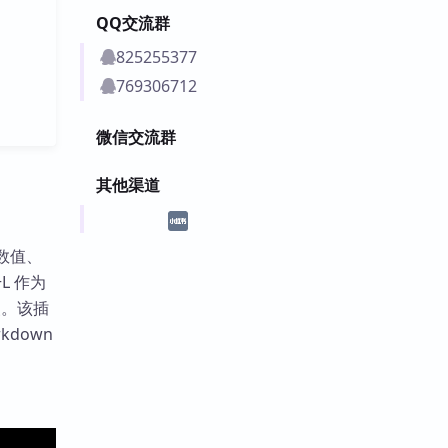
QQ交流群
825255377
769306712
微信交流群
其他渠道
的数值、
L 作为
装。该插
kdown