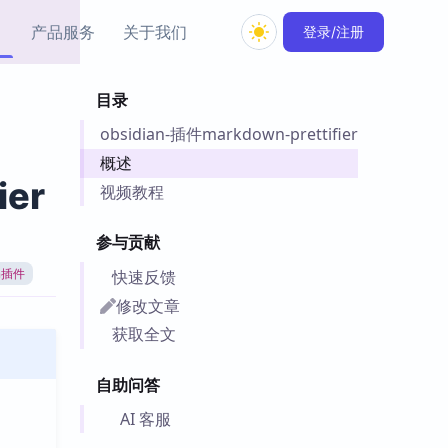
产品服务
关于我们
登录/注册
目录
教程资源
obsidian-插件markdown-prettifier
Simple MindMap
Obsidian 教程
New
rkdown 一键成图的
基础用法、插件与外观
概述
sidian 思维导图插件
片段
ier
视频教程
ino
Obsidian 主题
参与贡献
Mer 出品的闪念笔记
主题下载与外观美化
件
快速反馈
an插件
Zotero 教程
修改文章
件集市
Zotero 使用与插件教程
获取全文
类挂件，丰富笔记页
件
自助问答
件
 卡实例库
AI 客服
telkasten 实践示例