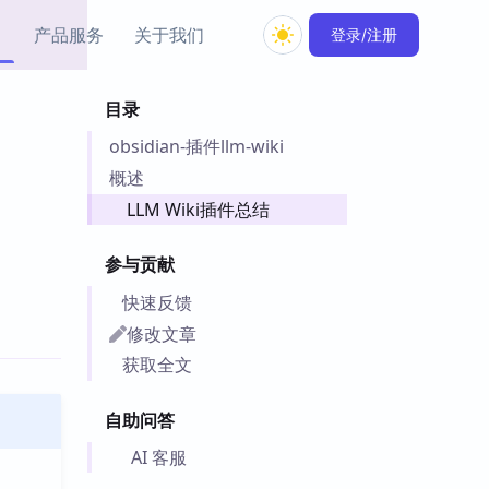
产品服务
关于我们
登录/注册
目录
教程资源
obsidian-插件llm-wiki
Simple MindMap
Obsidian 教程
New
rkdown 一键成图的
基础用法、插件与外观
概述
sidian 思维导图插件
片段
LLM Wiki插件总结
ino
Obsidian 主题
参与贡献
Mer 出品的闪念笔记
主题下载与外观美化
件
快速反馈
Zotero 教程
修改文章
件集市
Zotero 使用与插件教程
获取全文
类挂件，丰富笔记页
件
自助问答
件
 卡实例库
AI 客服
telkasten 实践示例