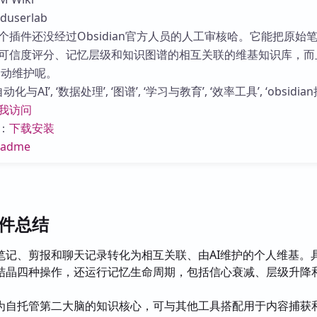
库
userlab
个插件还没经过Obsidian官方人员的人工审核哈。它能把原始
可信度评分、记忆层级和知识图谱的相互关联的维基知识库，而
e自动维护呢。
与AI’, ‘数据处理’, ‘图谱’, ‘学习与教育’, ‘效率工具’, ‘obsidian
我访问
：
下载安装
eadme
i插件总结
笔记、剪报和聊天记录转化为相互关联、由AI维护的个人维基。
结晶四种操作，还运行记忆生命周期，包括信心衰减、层级升降
为自托管第二大脑的知识核心，可与其他工具搭配用于内容捕获