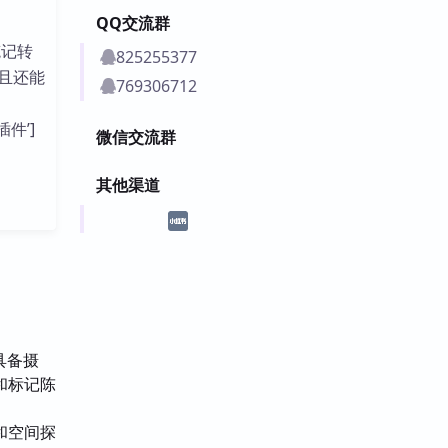
QQ交流群
笔记转
825255377
且还能
769306712
插件’]
微信交流群
其他渠道
具备摄
和标记陈
和空间探