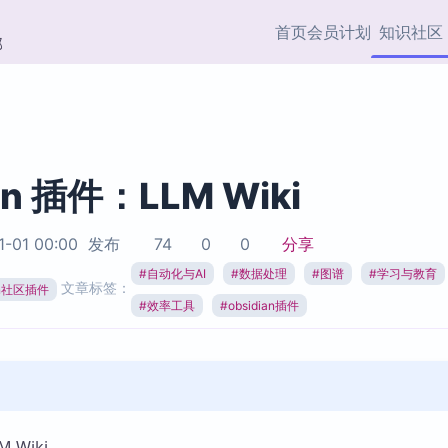
首页
会员计划
知识社区
部
快捷入口
插件与市场
效率产品
社区首页
Obsidian 插件
最近更新
插件市场与国内加速下
Ma
主题标签
载
Ob
an 插件：LLM Wiki
协作者
视频教程
PKMer Market
Th
1-01 00:00
发布
74
0
0
分享
加速访问 Obsidian 官方
PK
Top5
热门链接
市场
插
#
自动化与AI
#
数据处理
#
图谱
#
学习与教育
文章标签：
ian社区插件
Zotero 专题
#
效率工具
#
obsidian插件
Zotero 插件
挂
Obsidian 专题
Zotero 插件资源与加速
各
Obsidian 核心插
服务
面
Obsidian 社区插
知识管理
ZK
Zet
 Wiki