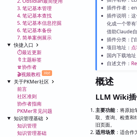
2. Obsidian最简使用
插件作者：end
3. 笔记基本管理
4. 笔记基本查找
插件说明：这
5. 笔记基本信息挖掘
化成一个带有
6. 笔记基本备份
借助Claud
7. 简单案例展示
插件分类：[‘自动化
快捷入口
项目地址：
点
⏱️最近更新
国内下载地址
🔖主题标签
自述文件：
R
🧣协作者
Hot
🎬视频教程
概述
关于PKMer社区
前言
LLM Wik
社区准则
协作者指南
主要功能
：将原始
PKMer常见问题
取、查询、检查和
知识管理基础
旧页面。
知识管理
适用场景
：适合作
知识管理基础