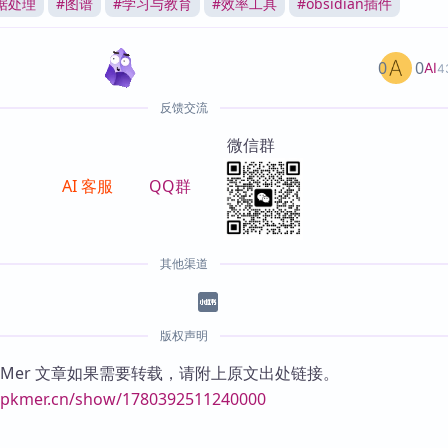
据处理
#
图谱
#
学习与教育
#
效率工具
#
obsidian插件
0
0
AI
4
反馈交流
微信群
AI 客服
QQ群
其他渠道
版权声明
KMer 文章如果需要转载，请附上原文出处链接。
//pkmer.cn/show/1780392511240000