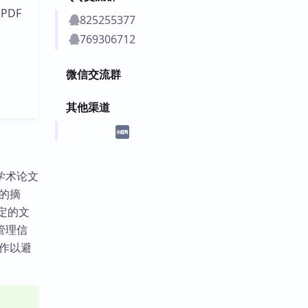
PDF
825255377
769306712
微信交流群
其他渠道
合学术论文
件的摘
定的文
管理信
操作以避