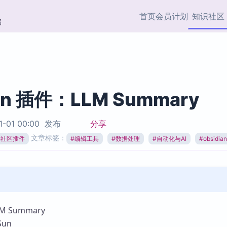
首页
会员计划
知识社区
部
快捷入口
插件与市场
效率产品
社区首页
Obsidian 插件
最近更新
插件市场与国内加速下
Ma
主题标签
载
Ob
ian 插件：LLM Summary
协作者
视频教程
PKMer Market
Th
1-01 00:00
发布
分享
加速访问 Obsidian 官方
PK
Top5
文章标签：
热门链接
市场
插
ian社区插件
#
编辑工具
#
数据处理
#
自动化与AI
#
obsidi
Zotero 专题
Zotero 插件
挂
Obsidian 专题
Zotero 插件资源与加速
各
Obsidian 核心插
服务
面
Obsidian 社区插
知识管理
ZK
 Summary
Zet
un