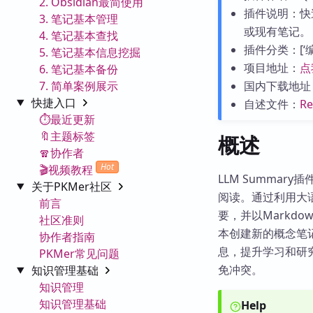
2. Obsidian最简使用
插件说明：快速
3. 笔记基本管理
或现有笔记。
4. 笔记基本查找
插件分类：[‘编辑工
5. 笔记基本信息挖掘
项目地址：
点
6. 笔记基本备份
7. 简单案例展示
国内下载地址
快捷入口
自述文件：
R
⏱️最近更新
🔖主题标签
概述
🧣协作者
Hot
🎬视频教程
LLM Summar
关于PKMer社区
阅读。通过利用大语
前言
要，并以Markd
社区准则
本创建新的概念笔
协作者指南
息，提升学习和研究
PKMer常见问题
免冲突。
知识管理基础
知识管理
知识管理基础
Help