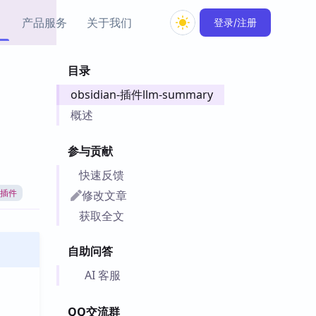
产品服务
关于我们
登录/注册
目录
教程资源
obsidian-插件llm-summary
Simple MindMap
Obsidian 教程
New
rkdown 一键成图的
基础用法、插件与外观
概述
sidian 思维导图插件
片段
参与贡献
ino
Obsidian 主题
快速反馈
Mer 出品的闪念笔记
主题下载与外观美化
件
修改文章
an插件
Zotero 教程
获取全文
件集市
Zotero 使用与插件教程
类挂件，丰富笔记页
自助问答
件
件
AI 客服
 卡实例库
telkasten 实践示例
QQ交流群