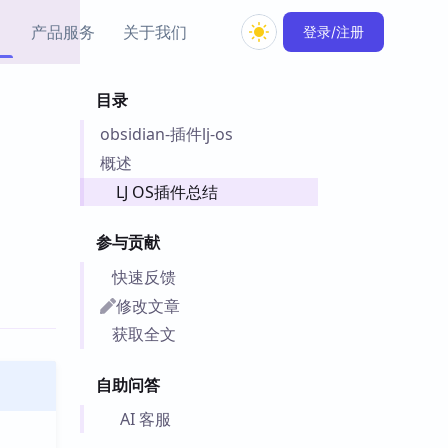
产品服务
关于我们
登录/注册
目录
教程资源
obsidian-插件lj-os
Simple MindMap
Obsidian 教程
New
rkdown 一键成图的
基础用法、插件与外观
概述
sidian 思维导图插件
片段
LJ OS插件总结
ino
Obsidian 主题
参与贡献
Mer 出品的闪念笔记
主题下载与外观美化
件
快速反馈
Zotero 教程
修改文章
件集市
Zotero 使用与插件教程
获取全文
类挂件，丰富笔记页
件
自助问答
件
 卡实例库
AI 客服
telkasten 实践示例