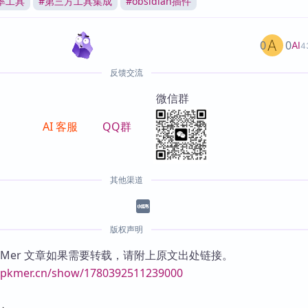
率工具
#
第三方工具集成
#
obsidian插件
0
0
AI
4
反馈交流
微信群
AI 客服
QQ群
其他渠道
版权声明
KMer 文章如果需要转载，请附上原文出处链接。
//pkmer.cn/show/1780392511239000