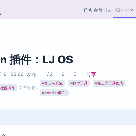
首页
会员计划
知识社区
部
快捷入口
插件与市场
效率产品
社区首页
Obsidian 插件
最近更新
插件市场与国内加速下
Ma
主题标签
载
Ob
an 插件：LJ OS
协作者
视频教程
PKMer Market
Th
1-01 00:00
发布
32
0
0
分享
加速访问 Obsidian 官方
PK
Top5
热门链接
市场
插
#
备份与恢复
#
效率工具
#
第三方工具集成
文章标签：
ian社区插件
Zotero 专题
#
obsidian插件
Zotero 插件
挂
Obsidian 专题
Zotero 插件资源与加速
各
Obsidian 核心插
服务
面
Obsidian 社区插
知识管理
ZK
Zet
OS