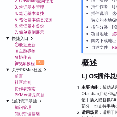
2. Obsidian最简使用
插件作者：LJ 
3. 笔记基本管理
4. 笔记基本查找
插件说明：这
5. 笔记基本信息挖掘
独立的本地Gi
6. 笔记基本备份
插件分类：[‘备份
7. 简单案例展示
项目地址：
点
快捷入口
国内下载地址
⏱️最近更新
自述文件：
R
🔖主题标签
🧣协作者
概述
Hot
🎬视频教程
关于PKMer社区
LJ OS插件
前言
社区准则
主要功能
：帮助从
协作者指南
Obsidian启
PKMer常见问题
记中插入或替换Gi
知识管理基础
部分，也支持手动
知识管理
适用场景
：适用于
知识管理基础