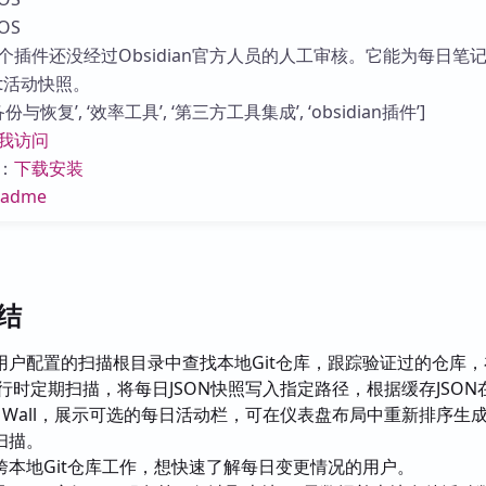
库
OS
个插件还没经过Obsidian官方人员的人工审核。它能为每日笔
t活动快照。
与恢复’, ‘效率工具’, ‘第三方工具集成’, ‘obsidian插件’]
我访问
：
下载安装
eadme
总结
用户配置的扫描根目录中查找本地Git仓库，跟踪验证过的仓库，
动和运行时定期扫描，将每日JSON快照写入指定路径，根据缓存JSO
t Wall，展示可选的每日活动栏，可在仪表盘布局中重新排序生
扫描。
跨本地Git仓库工作，想快速了解每日变更情况的用户。