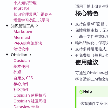
个人知识管理
适用于博士研究生
知识组织
核心特色
知识管理常见问题参考
增量学习-渐进式学习
支持自带API密钥，可
知识管理工具
保障数据主权，无
Markdown
可基于文件夹或标
Mermaid
输出结构化，保存
PARA信息组织法
笔记软件
支持多种引用格式
Obsidian
有免费版（每月3
Obsidian
使用建议
基本使用
外观
可通过Obsidian社
自定义 CSS
择合适的LLM和
核心插件
社区插件
Help
Obsidian 使用技巧
Obsidian 社区周报
这篇插件文章还
Dataview 专题