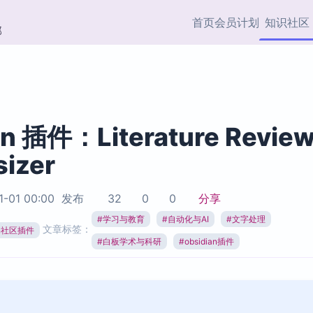
首页
会员计划
知识社区
部
快捷入口
插件与市场
效率产品
社区首页
Obsidian 插件
最近更新
插件市场与国内加速下
Ma
主题标签
载
Ob
an 插件：Literature Revie
协作者
sizer
视频教程
PKMer Market
Th
加速访问 Obsidian 官方
PK
Top5
热门链接
市场
插
1-01 00:00
发布
32
0
0
分享
Zotero 专题
#
学习与教育
#
自动化与AI
#
文字处理
Zotero 插件
挂
文章标签：
Obsidian 专题
ian社区插件
Zotero 插件资源与加速
各
#
白板学术与科研
#
obsidian插件
Obsidian 核心插
服务
面
Obsidian 社区插
知识管理
ZK
Zet