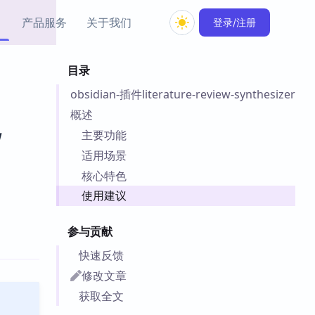
产品服务
关于我们
登录/注册
目录
教程资源
obsidian-插件literature-review-synthesizer
Simple MindMap
Obsidian 教程
New
rkdown 一键成图的
基础用法、插件与外观
概述
sidian 思维导图插件
片段
w
主要功能
适用场景
ino
Obsidian 主题
核心特色
Mer 出品的闪念笔记
主题下载与外观美化
件
使用建议
Zotero 教程
件集市
Zotero 使用与插件教程
参与贡献
类挂件，丰富笔记页
件
快速反馈
件
修改文章
 卡实例库
获取全文
telkasten 实践示例