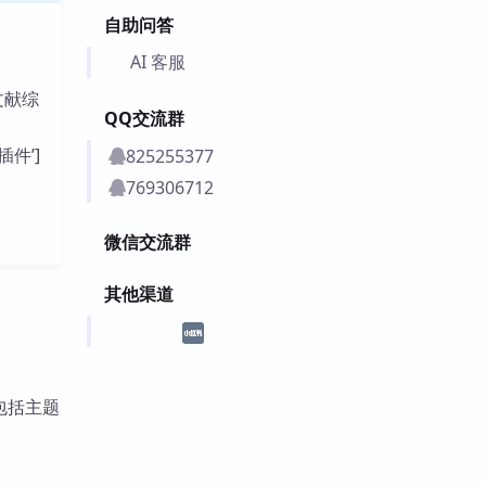
自助问答
AI 客服
文献综
QQ交流群
插件’]
825255377
769306712
微信交流群
其他渠道
包括主题