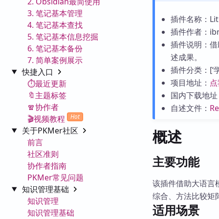
2. Obsidian最简使用
3. 笔记基本管理
插件名称：Litera
4. 笔记基本查找
插件作者：ibrh
5. 笔记基本信息挖掘
插件说明：借
6. 笔记基本备份
述成果。
7. 简单案例展示
插件分类：[‘学习
快捷入口
项目地址：
点
⏱️最近更新
🔖主题标签
国内下载地址
🧣协作者
自述文件：
R
Hot
🎬视频教程
关于PKMer社区
概述
前言
社区准则
主要功能
协作者指南
PKMer常见问题
该插件借助大语言
知识管理基础
综合、方法比较矩
知识管理
适用场景
知识管理基础