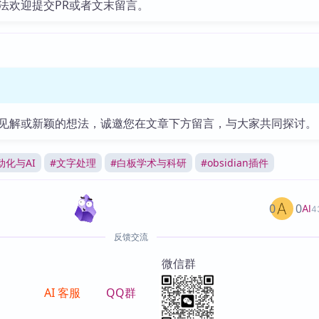
法欢迎提交PR或者文末留言。
见解或新颖的想法，诚邀您在文章下方留言，与大家共同探讨。
动化与AI
#
文字处理
#
白板学术与科研
#
obsidian插件
0
0
AI
4
反馈交流
微信群
AI 客服
QQ群