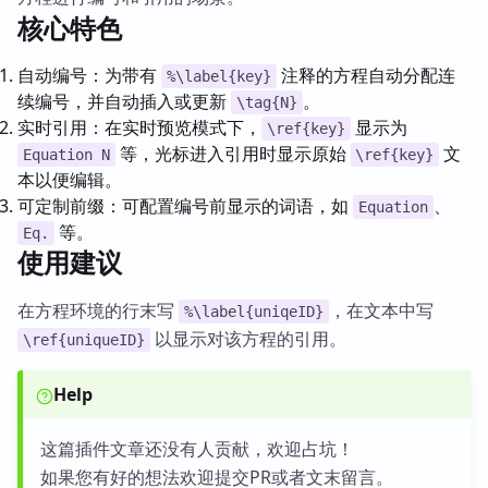
核心特色
自动编号：为带有
注释的方程自动分配连
%\label{key}
续编号，并自动插入或更新
。
\tag{N}
实时引用：在实时预览模式下，
显示为
\ref{key}
等，光标进入引用时显示原始
文
Equation N
\ref{key}
本以便编辑。
可定制前缀：可配置编号前显示的词语，如
、
Equation
等。
Eq.
使用建议
在方程环境的行末写
，在文本中写
%\label{uniqeID}
以显示对该方程的引用。
\ref{uniqueID}
Help
这篇插件文章还没有人贡献，欢迎占坑！
如果您有好的想法欢迎提交PR或者文末留言。