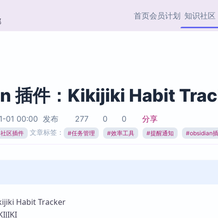
首页
会员计划
知识社区
部
快捷入口
插件与市场
效率产品
社区首页
Obsidian 插件
最近更新
插件市场与国内加速下
Ma
主题标签
载
Ob
n 插件：Kikijiki Habit Trac
协作者
视频教程
PKMer Market
Th
1-01 00:00
发布
277
0
0
分享
加速访问 Obsidian 官方
PK
Top5
文章标签：
热门链接
市场
插
ian社区插件
#
任务管理
#
效率工具
#
提醒通知
#
obsidian
Zotero 专题
Zotero 插件
挂
Obsidian 专题
Zotero 插件资源与加速
各
Obsidian 核心插
服务
面
Obsidian 社区插
知识管理
ZK
ki Habit Tracker
Zet
JIKI