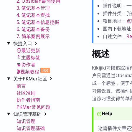
2. Obsidian最简使用
插件说明：一
3. 笔记基本管理
插件分类：[‘任务
4. 笔记基本查找
项目地址：
点
5. 笔记基本信息挖掘
国内下载地址
6. 笔记基本备份
7. 简单案例展示
自述文件：
R
快捷入口
⏱️最近更新
概述
🔖主题标签
🧣协作者
Kikijiki习惯
Hot
🎬视频教程
户只需通过Obsi
关于PKMer社区
成一个标签，便于
前言
习惯设置。该插件
社区准则
追踪习惯变得简单
协作者指南
PKMer常见问题
Help
知识管理基础
知识管理
知识管理基础
这篇插件文章还