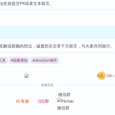
法欢迎提交PR或者文末留言。
见解或新颖的想法，诚邀您在文章下方留言，与大家共同探讨。
工具
#
提醒通知
#
obsidian插件
0
0
AI
4
反馈交流
微信群
AI 客服
QQ群