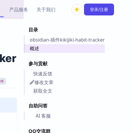
产品服务
关于我们
登录/注册
目录
教程资源
obsidian-插件kikijiki-habit-tracker
Simple MindMap
Obsidian 教程
New
rkdown 一键成图的
基础用法、插件与外观
概述
sidian 思维导图插件
片段
ker
参与贡献
ino
Obsidian 主题
快速反馈
Mer 出品的闪念笔记
主题下载与外观美化
件
修改文章
插件
Zotero 教程
获取全文
件集市
Zotero 使用与插件教程
类挂件，丰富笔记页
自助问答
件
件
AI 客服
 卡实例库
telkasten 实践示例
QQ交流群