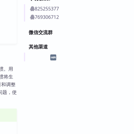
825255377
769306712
微信交流群
其他渠道
习惯。用
习惯将生
看和调整
问题，使