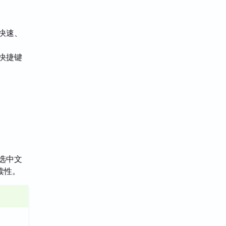
本快速、
、快捷键
，选中文
读性。