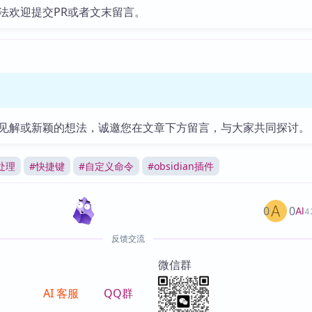
法欢迎提交PR或者文末留言。
见解或新颖的想法，诚邀您在文章下方留言，与大家共同探讨。
处理
#
快捷键
#
自定义命令
#
obsidian插件
0
0
AI
4
反馈交流
微信群
AI 客服
QQ群