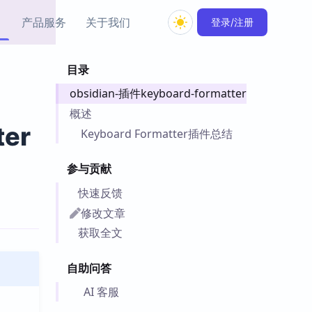
产品服务
关于我们
登录/注册
目录
教程资源
obsidian-插件keyboard-formatter
Simple MindMap
Obsidian 教程
New
rkdown 一键成图的
基础用法、插件与外观
概述
sidian 思维导图插件
片段
ter
Keyboard Formatter插件总结
ino
Obsidian 主题
参与贡献
Mer 出品的闪念笔记
主题下载与外观美化
件
快速反馈
Zotero 教程
修改文章
件集市
Zotero 使用与插件教程
获取全文
类挂件，丰富笔记页
件
自助问答
件
 卡实例库
AI 客服
telkasten 实践示例