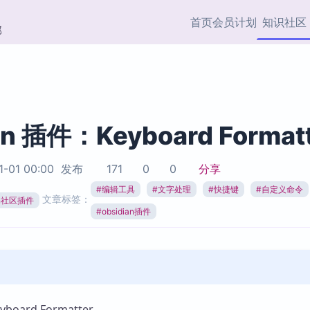
首页
会员计划
知识社区
部
快捷入口
插件与市场
效率产品
社区首页
Obsidian 插件
最近更新
插件市场与国内加速下
Ma
主题标签
载
Ob
an 插件：Keyboard Format
协作者
视频教程
PKMer Market
Th
1-01 00:00
发布
171
0
0
分享
加速访问 Obsidian 官方
PK
Top5
热门链接
市场
插
#
编辑工具
#
文字处理
#
快捷键
#
自定义命令
文章标签：
ian社区插件
Zotero 专题
#
obsidian插件
Zotero 插件
挂
Obsidian 专题
Zotero 插件资源与加速
各
Obsidian 核心插
服务
面
Obsidian 社区插
知识管理
ZK
Zet
oard Formatter