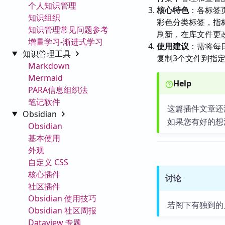
个人知识管理
核心特色
：各标签
知识组织
彩色分类标签，指标
知识管理常见问题参考
刷新，在库文件更改
增量学习-渐进式学习
使用建议
：需将每
知识管理工具
复制3个文件到指
Markdown
Mermaid
Help
PARA信息组织法
笔记软件
这篇插件文章还
Obsidian
如果您有好的想
Obsidian
基本使用
外观
自定义 CSS
核心插件
讨论
社区插件
Obsidian 使用技巧
若阁下有独到的
Obsidian 社区周报
Dataview 专题