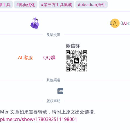
率工具
#
界面优化
#
第三方工具集成
#
obsidian插件
0
0
AI
4
反馈交流
微信群
AI 客服
QQ群
其他渠道
版权声明
KMer 文章如果需要转载，请附上原文出处链接。
//pkmer.cn/show/1780392511198001