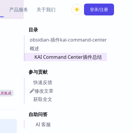
产品服务
关于我们
登录/注册
目录
教程资源
obsidian-插件kai-command-center
Simple MindMap
Obsidian 教程
New
rkdown 一键成图的
基础用法、插件与外观
概述
sidian 思维导图插件
片段
KAI Command Center插件总结
ino
Obsidian 主题
参与贡献
Mer 出品的闪念笔记
主题下载与外观美化
件
快速反馈
Zotero 教程
修改文章
工具集成
件集市
Zotero 使用与插件教程
获取全文
类挂件，丰富笔记页
件
自助问答
件
 卡实例库
AI 客服
telkasten 实践示例