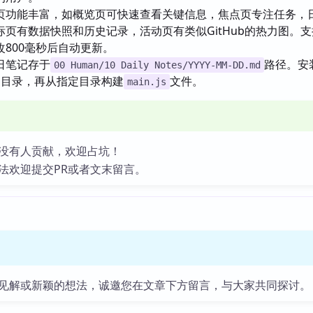
页功能丰富，如概览页可快速查看关键信息，焦点页专注任务，
页有数据快照和历史记录，活动页有类似GitHub的热力图。
800毫秒后自动更新。
日笔记存于
路径。安
00 Human/10 Daily Notes/YYYY-MM-DD.md
定目录，再从指定目录构建
文件。
main.js
没有人贡献，欢迎占坑！
法欢迎提交PR或者文末留言。
见解或新颖的想法，诚邀您在文章下方留言，与大家共同探讨。