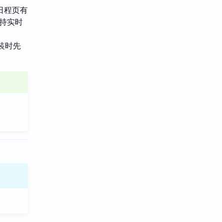
日程页有
支持实时
装时先