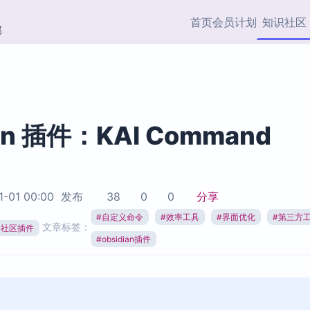
首页
会员计划
知识社区
部
快捷入口
插件与市场
效率产品
社区首页
Obsidian 插件
最近更新
插件市场与国内加速下
Ma
主题标签
载
Ob
ian 插件：KAI Command
协作者
视频教程
PKMer Market
Th
加速访问 Obsidian 官方
PK
Top5
热门链接
市场
插
1-01 00:00
发布
38
0
0
分享
Zotero 专题
#
自定义命令
#
效率工具
#
界面优化
#
第三方
Zotero 插件
挂
文章标签：
Obsidian 专题
ian社区插件
Zotero 插件资源与加速
各
#
obsidian插件
Obsidian 核心插
服务
面
Obsidian 社区插
知识管理
ZK
Zet