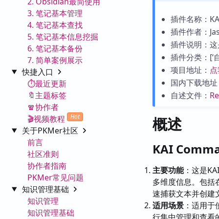
2. Obsidian最简使用
3. 笔记基本管理
插件名称：KAI 
4. 笔记基本查找
插件作者：Jaso
5. 笔记基本信息挖掘
插件说明：这是
6. 笔记基本备份
插件分类：[‘自定
7. 简单案例展示
项目地址：
点
快捷入口
国内下载地址
⏱️最近更新
🔖主题标签
自述文件：
R
🧣协作者
Hot
🎬视频教程
概述
关于PKMer社区
前言
KAI Comm
社区准则
协作者指南
主要功能
：这是KA
PKMer常见问题
多维度信息。包括
知识管理基础
速捕获文本并创建
知识管理
适用场景
：适用于使
知识管理基础
行集中管理和查看