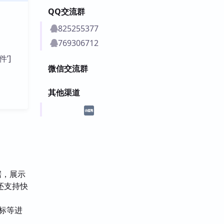
QQ交流群
825255377
769306712
件’]
微信交流群
其他渠道
据，展示
还支持快
指标等进