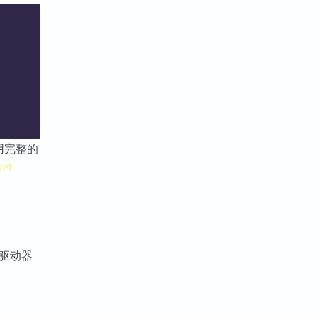
用完整的
yet
盘驱动器