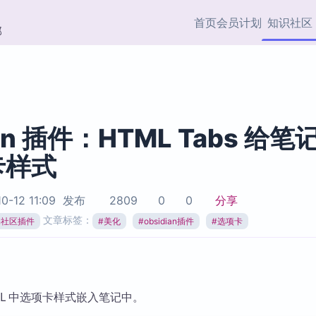
首页
会员计划
知识社区
部
快捷入口
插件与市场
效率产品
社区首页
Obsidian 插件
最近更新
插件市场与国内加速下
Ma
主题标签
载
Ob
ian 插件：HTML Tabs 给笔
协作者
卡样式
视频教程
PKMer Market
Th
加速访问 Obsidian 官方
PK
Top5
热门链接
市场
插
0-12 11:09
发布
2809
0
0
分享
Zotero 专题
文章标签：
ian社区插件
#
美化
#
obsidian插件
#
选项卡
Zotero 插件
挂
Obsidian 专题
Zotero 插件资源与加速
各
Obsidian 核心插
服务
面
Obsidian 社区插
知识管理
ZK
ML 中选项卡样式嵌入笔记中。
Zet