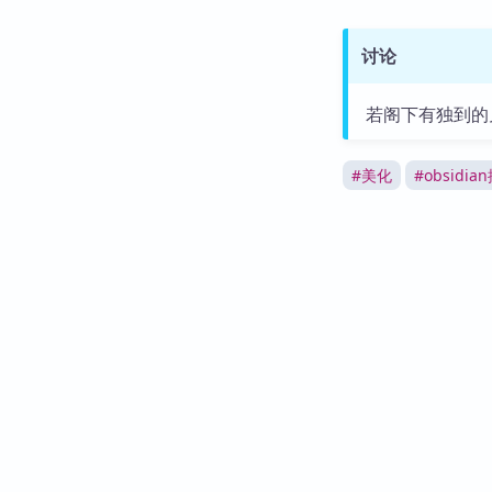
讨论
若阁下有独到的
#
美化
#
obsidia