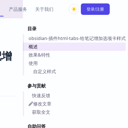
产品服务
关于我们
登录/注册
目录
教程资源
obsidian-插件html-tabs-给笔记增加选项卡样式
Simple MindMap
Obsidian 教程
New
rkdown 一键成图的
基础用法、插件与外观
概述
sidian 思维导图插件
片段
记增
效果&特性
使用
ino
Obsidian 主题
自定义样式
Mer 出品的闪念笔记
主题下载与外观美化
件
参与贡献
Zotero 教程
件集市
Zotero 使用与插件教程
快速反馈
类挂件，丰富笔记页
件
修改文章
件
获取全文
 卡实例库
telkasten 实践示例
自助问答