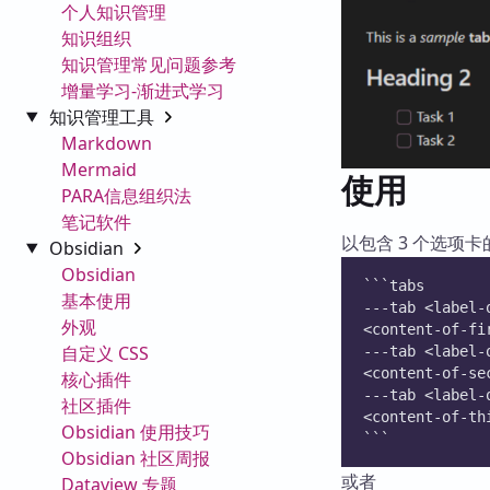
个人知识管理
知识组织
知识管理常见问题参考
增量学习-渐进式学习
知识管理工具
Markdown
Mermaid
使用
PARA信息组织法
笔记软件
以包含 3 个选项
Obsidian
Obsidian
```tabs
基本使用
---tab <label-
外观
<content-of-fi
自定义 CSS
---tab <label-
<content-of-se
核心插件
---tab <label-
社区插件
<content-of-th
Obsidian 使用技巧
```
Obsidian 社区周报
或者
Dataview 专题