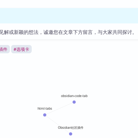
见解或新颖的想法，诚邀您在文章下方留言，与大家共同探讨。
n插件
#
选项卡
obsidian-code-tab
html-tabs
Obsidian社区插件