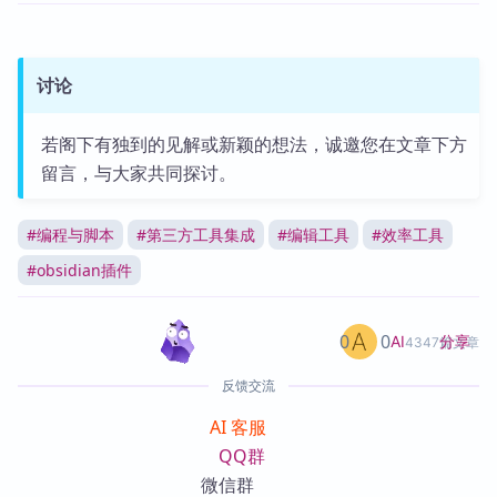
讨论
若阁下有独到的见解或新颖的想法，诚邀您在文章下方
留言，与大家共同探讨。
#
编程与脚本
#
第三方工具集成
#
编辑工具
#
效率工具
#
obsidian插件
0
0
分享
AI
4347篇文章
反馈交流
AI 客服
QQ群
微信群