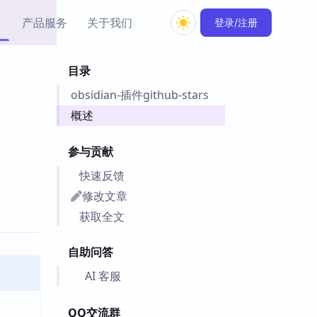
产品服务
关于我们
登录/注册
目录
教程资源
obsidian-插件github-stars
Simple MindMap
Obsidian 教程
New
rkdown 一键成图的
基础用法、插件与外观
概述
sidian 思维导图插件
片段
参与贡献
ino
Obsidian 主题
快速反馈
Mer 出品的闪念笔记
主题下载与外观美化
件
修改文章
Zotero 教程
获取全文
件集市
Zotero 使用与插件教程
类挂件，丰富笔记页
自助问答
件
件
AI 客服
 卡实例库
telkasten 实践示例
QQ交流群