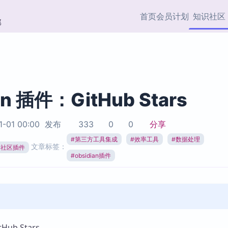
首页
会员计划
知识社区
部
快捷入口
插件与市场
效率产品
社区首页
Obsidian 插件
最近更新
插件市场与国内加速下
Ma
主题标签
载
Ob
an 插件：GitHub Stars
协作者
视频教程
PKMer Market
Th
1-01 00:00
发布
333
0
0
分享
加速访问 Obsidian 官方
PK
Top5
热门链接
市场
插
#
第三方工具集成
#
效率工具
#
数据处理
文章标签：
ian社区插件
Zotero 专题
#
obsidian插件
Zotero 插件
挂
Obsidian 专题
Zotero 插件资源与加速
各
Obsidian 核心插
服务
面
Obsidian 社区插
知识管理
ZK
Zet
ub Stars