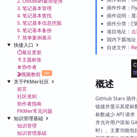
2. Obsidian最简使用
插件作者：Flyi
3. 笔记基本管理
4. 笔记基本查找
插件说明：显示
5. 笔记基本信息挖掘
插件分类：[‘第三
6. 笔记基本备份
项目地址：
点
7. 简单案例展示
国内下载地址
快捷入口
自述文件：
R
⏱️最近更新
🔖主题标签
🧣协作者
Hot
🎬视频教程
概述
关于PKMer社区
前言
社区准则
GitHub Star
协作者指南
链接并显示其星标
PKMer常见问题
标数减少 API 
知识管理基础
并允许用户添加 Git
知识管理
时）。主要功能包
知识管理基础