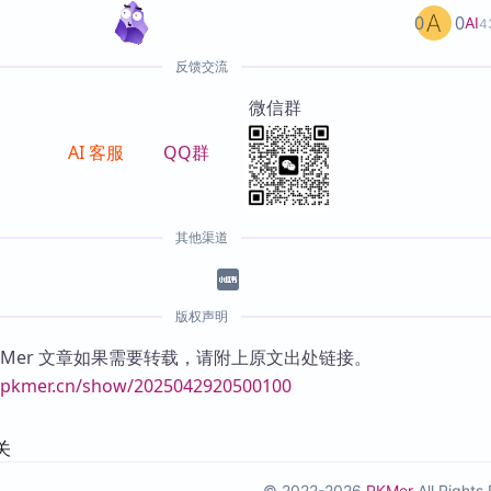
0
0
AI
4
反馈交流
微信群
AI 客服
QQ群
其他渠道
版权声明
KMer 文章如果需要转载，请附上原文出处链接。
//pkmer.cn/show/2025042920500100
关
© 2022-2026
PKMer
All Right