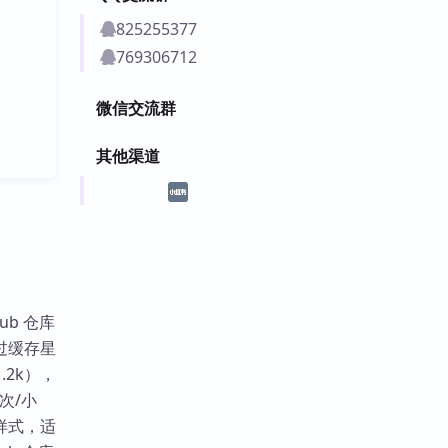
825255377
769306712
微信交流群
其他渠道
ub 仓库
过缓存星
.2k），
 次/小
样式，适