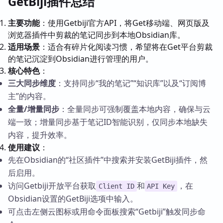
GetBiji插件总结
主要功能
：使用Getbiji官方API，将Get移动端、网页版及
浏览器插件中剪裁的笔记同步到本地Obsidian库。
适用场景
：适合有碎片化阅读习惯，希望将在Get平台剪裁
的笔记沉淀到Obsidian进行管理的用户。
核心特色
：
三大同步维度
：支持同步“我的笔记”“知识库”以及“订阅博
主”的内容。
全量/增量同步
：全量同步可强制覆盖本地内容，确保与云
端一致；增量同步基于笔记ID智能识别，仅同步本地缺失
内容，提升效率。
使用建议
：
先在Obsidian的“社区插件”中搜索并安装GetBiji插件，然
后启用。
访问Getbiji开放平台获取
和
，在
Client ID
API Key
Obsidian设置的GetBiji选项中输入。
可点击左侧云图标或用命令面板搜索“Getbiji”触发同步命