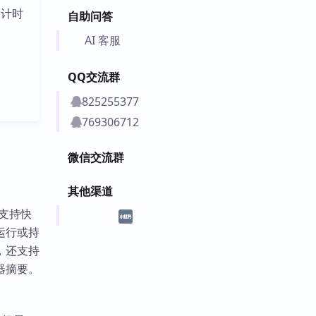
倒计时
自助问答
AI 客服
QQ交流群
825255377
769306712
微信交流群
其他渠道
。支持快
运行或持
，还支持
器摘要。