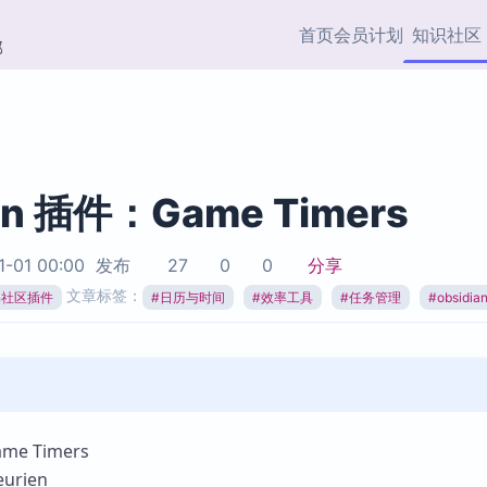
首页
会员计划
知识社区
部
快捷入口
插件与市场
效率产品
社区首页
Obsidian 插件
最近更新
插件市场与国内加速下
Ma
主题标签
载
Ob
an 插件：Game Timers
协作者
视频教程
PKMer Market
Th
1-01 00:00
发布
27
0
0
分享
加速访问 Obsidian 官方
PK
Top5
文章标签：
热门链接
市场
插
ian社区插件
#
日历与时间
#
效率工具
#
任务管理
#
obsidi
Zotero 专题
Zotero 插件
挂
Obsidian 专题
Zotero 插件资源与加速
各
Obsidian 核心插
服务
面
Obsidian 社区插
知识管理
ZK
e Timers
Zet
rien