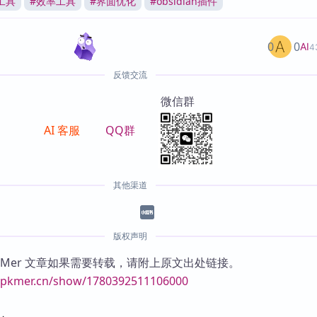
工具
#
效率工具
#
界面优化
#
obsidian插件
0
0
AI
4
反馈交流
微信群
AI 客服
QQ群
其他渠道
版权声明
KMer 文章如果需要转载，请附上原文出处链接。
//pkmer.cn/show/1780392511106000