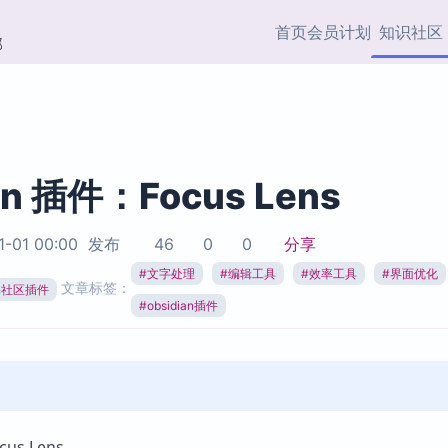
首页
会员计划
知识社区
部
快捷入口
插件与市场
效率产品
社区首页
Obsidian 插件
最近更新
插件市场与国内加速下
Ma
主题标签
载
Ob
an 插件：Focus Lens
协作者
视频教程
PKMer Market
Th
1-01 00:00
发布
46
0
0
分享
加速访问 Obsidian 官方
PK
Top5
热门链接
市场
插
#
文字处理
#
编辑工具
#
效率工具
#
界面优化
文章标签：
ian社区插件
Zotero 专题
#
obsidian插件
Zotero 插件
挂
Obsidian 专题
Zotero 插件资源与加速
各
Obsidian 核心插
服务
面
Obsidian 社区插
知识管理
ZK
Zet
s Lens