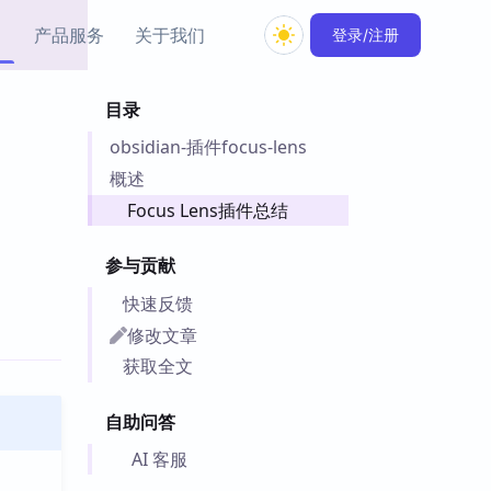
产品服务
关于我们
登录/注册
目录
教程资源
obsidian-插件focus-lens
Simple MindMap
Obsidian 教程
New
rkdown 一键成图的
基础用法、插件与外观
概述
sidian 思维导图插件
片段
Focus Lens插件总结
ino
Obsidian 主题
参与贡献
Mer 出品的闪念笔记
主题下载与外观美化
件
快速反馈
Zotero 教程
修改文章
件集市
Zotero 使用与插件教程
获取全文
类挂件，丰富笔记页
件
自助问答
件
 卡实例库
AI 客服
telkasten 实践示例