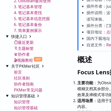
2. Obsidian最简使用
插件作者：juan
3. 笔记基本管理
4. 笔记基本查找
插件说明：这
5. 笔记基本信息挖掘
读写体验。
6. 笔记基本备份
插件分类：[‘文字处
7. 简单案例展示
项目地址：
点
快捷入口
国内下载地址
⏱️最近更新
自述文件：
R
🔖主题标签
🧣协作者
概述
Hot
🎬视频教程
关于PKMer社区
Focus Le
前言
社区准则
主要功能
：为Ob
协作者指南
模糊文档其余部分
PKMer常见问题
效果及禅模式等功
知识管理基础
适用场景
：适用于
知识管理
内容。
知识管理基础