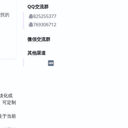
QQ交流群
干扰的
825255377
769306712
微信交流群
其他渠道
，淡化或
、可定制
注于当前