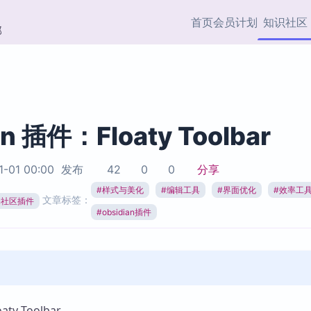
首页
会员计划
知识社区
部
快捷入口
插件与市场
效率产品
社区首页
Obsidian 插件
最近更新
插件市场与国内加速下
Ma
主题标签
载
Ob
an 插件：Floaty Toolbar
协作者
视频教程
PKMer Market
Th
1-01 00:00
发布
42
0
0
分享
加速访问 Obsidian 官方
PK
Top5
热门链接
市场
插
#
样式与美化
#
编辑工具
#
界面优化
#
效率工
文章标签：
ian社区插件
Zotero 专题
#
obsidian插件
Zotero 插件
挂
Obsidian 专题
Zotero 插件资源与加速
各
Obsidian 核心插
服务
面
Obsidian 社区插
知识管理
ZK
Zet
y Toolbar