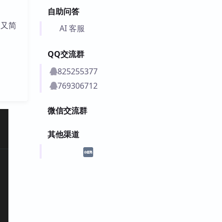
自助问答
尚又简
AI 客服
QQ交流群
825255377
769306712
微信交流群
其他渠道