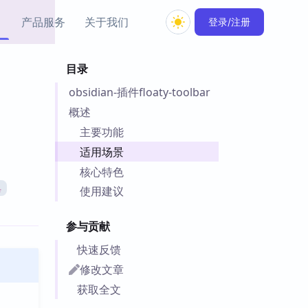
产品服务
关于我们
登录/注册
目录
教程资源
obsidian-插件floaty-toolbar
Simple MindMap
Obsidian 教程
New
rkdown 一键成图的
基础用法、插件与外观
概述
sidian 思维导图插件
片段
主要功能
适用场景
ino
Obsidian 主题
核心特色
Mer 出品的闪念笔记
主题下载与外观美化
件
具
使用建议
Zotero 教程
件集市
Zotero 使用与插件教程
参与贡献
类挂件，丰富笔记页
件
快速反馈
件
修改文章
 卡实例库
获取全文
telkasten 实践示例