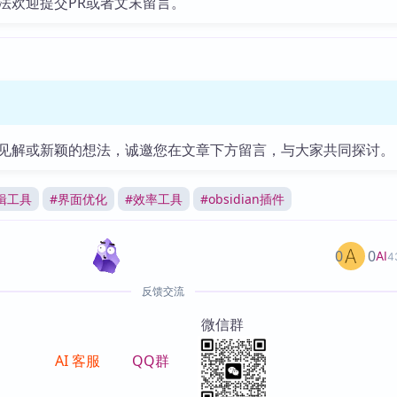
法欢迎提交PR或者文末留言。
见解或新颖的想法，诚邀您在文章下方留言，与大家共同探讨。
辑工具
#
界面优化
#
效率工具
#
obsidian插件
0
0
AI
4
反馈交流
微信群
AI 客服
QQ群