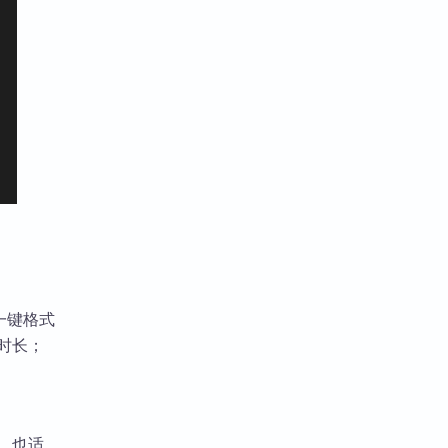
可一键格式
时长；
率，也适