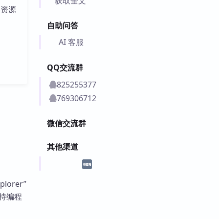
获取全文
件资源
自助问答
AI 客服
QQ交流群
825255377
769306712
微信交流群
其他渠道
orer”
还支持编程