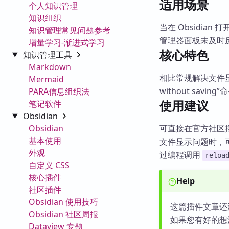
适用场景
个人知识管理
知识组织
当在 Obsidi
知识管理常见问题参考
管理器面板未及时
增量学习-渐进式学习
核心特色
知识管理工具
Markdown
相比常规解决文件显示
Mermaid
without sa
PARA信息组织法
使用建议
笔记软件
Obsidian
Obsidian
可直接在官方社区
基本使用
文件显示问题时，
外观
过编程调用
reloa
自定义 CSS
核心插件
Help
社区插件
Obsidian 使用技巧
这篇插件文章还
Obsidian 社区周报
如果您有好的想
Dataview 专题