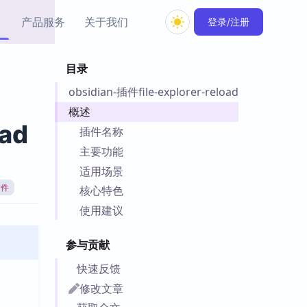
产品服务
关于我们
登录/注册
目录
教程资源
obsidian-插件file-explorer-reload
Simple MindMap
Obsidian 教程
New
rkdown 一键成图的
基础用法、插件与外观
概述
sidian 思维导图插件
片段
oad
插件名称
主要功能
ino
Obsidian 主题
适用场景
Mer 出品的闪念笔记
主题下载与外观美化
件
插件
核心特色
Zotero 教程
使用建议
件集市
Zotero 使用与插件教程
类挂件，丰富笔记页
参与贡献
件
件
快速反馈
 卡实例库
修改文章
telkasten 实践示例