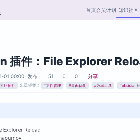
首页
会员计划
知识社区
部
快捷入口
插件与市场
效率产品
社区首页
Obsidian 插件
最近更新
插件市场与国内加速下
Ma
主题标签
载
Ob
an 插件：File Explorer Rel
协作者
视频教程
PKMer Market
Th
1-01 00:00
发布
51
0
0
分享
加速访问 Obsidian 官方
PK
Top5
文章标签：
热门链接
市场
插
ian社区插件
#
文件管理
#
界面优化
#
效率工具
#
obsidian
Zotero 专题
Zotero 插件
挂
Obsidian 专题
Zotero 插件资源与加速
各
Obsidian 核心插
服务
面
Obsidian 社区插
知识管理
ZK
Explorer Reload
Zet
aoumov