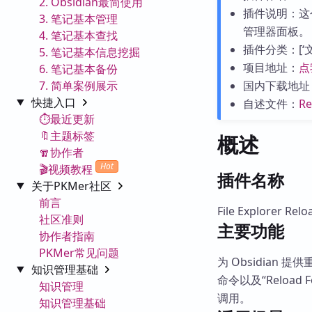
2. Obsidian最简使用
插件说明：这
3. 笔记基本管理
管理器面板。
4. 笔记基本查找
插件分类：[‘文件
5. 笔记基本信息挖掘
项目地址：
点
6. 笔记基本备份
7. 简单案例展示
国内下载地址
快捷入口
自述文件：
R
⏱️最近更新
🔖主题标签
概述
🧣协作者
Hot
🎬视频教程
插件名称
关于PKMer社区
前言
File Explorer Relo
社区准则
主要功能
协作者指南
PKMer常见问题
为 Obsidian 提
知识管理基础
命令以及“Reload F
知识管理
调用。
知识管理基础