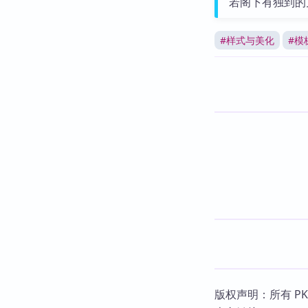
若阁下有独到的
#
样式与美化
#
模
版权声明：所有 P