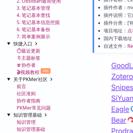
2. Obsidian最简使用
插件作者：moz
3. 笔记基本管理
4. 笔记基本查找
插件说明：它
5. 笔记基本信息挖掘
插件分类：[‘样式
6. 笔记基本备份
项目地址：
点
7. 简单案例展示
国内下载地址
快捷入口
自述文件：
R
⏱️最近更新
🔖主题标签
🧣协作者
Hot
🎬视频教程
关于PKMer社区
前言
社区准则
协作者指南
PKMer常见问题
知识管理基础
知识管理
知识管理基础