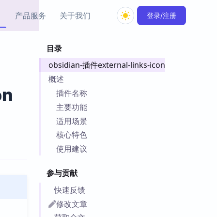
产品服务
关于我们
登录/注册
目录
教程资源
obsidian-插件external-links-icon
Simple MindMap
Obsidian 教程
New
rkdown 一键成图的
基础用法、插件与外观
概述
sidian 思维导图插件
片段
on
插件名称
主要功能
ino
Obsidian 主题
适用场景
Mer 出品的闪念笔记
主题下载与外观美化
件
核心特色
Zotero 教程
使用建议
件集市
Zotero 使用与插件教程
类挂件，丰富笔记页
参与贡献
件
件
快速反馈
 卡实例库
修改文章
telkasten 实践示例