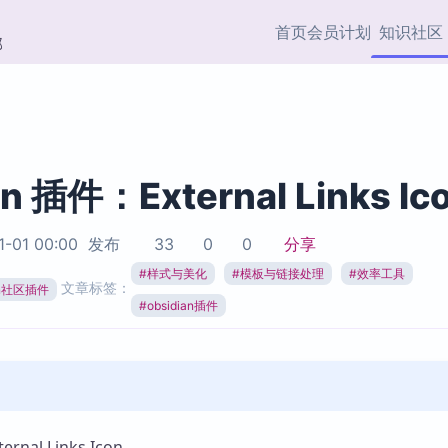
首页
会员计划
知识社区
部
快捷入口
插件与市场
效率产品
社区首页
Obsidian 插件
最近更新
插件市场与国内加速下
Ma
主题标签
载
Ob
an 插件：External Links Ic
协作者
视频教程
PKMer Market
Th
1-01 00:00
发布
33
0
0
分享
加速访问 Obsidian 官方
PK
Top5
热门链接
市场
插
#
样式与美化
#
模板与链接处理
#
效率工具
文章标签：
ian社区插件
Zotero 专题
#
obsidian插件
Zotero 插件
挂
Obsidian 专题
Zotero 插件资源与加速
各
Obsidian 核心插
服务
面
Obsidian 社区插
知识管理
ZK
Zet
nal Links Icon