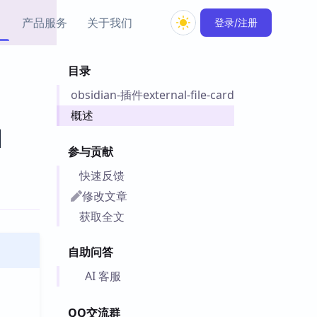
产品服务
关于我们
登录/注册
目录
教程资源
obsidian-插件external-file-card
Simple MindMap
Obsidian 教程
New
rkdown 一键成图的
基础用法、插件与外观
概述
sidian 思维导图插件
片段
d
参与贡献
ino
Obsidian 主题
快速反馈
Mer 出品的闪念笔记
主题下载与外观美化
件
修改文章
Zotero 教程
获取全文
件集市
Zotero 使用与插件教程
类挂件，丰富笔记页
自助问答
件
件
AI 客服
 卡实例库
telkasten 实践示例
QQ交流群