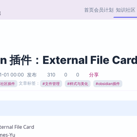
首页
会员计划
知识社区
部
快捷入口
插件与市场
效率产品
社区首页
Obsidian 插件
最近更新
插件市场与国内加速下
Ma
主题标签
载
Ob
an 插件：External File Car
协作者
视频教程
PKMer Market
Th
1-01 00:00
发布
310
0
0
分享
加速访问 Obsidian 官方
PK
Top5
文章标签：
热门链接
市场
插
ian社区插件
#
文件管理
#
样式与美化
#
obsidian插件
Zotero 专题
Zotero 插件
挂
Obsidian 专题
Zotero 插件资源与加速
各
Obsidian 核心插
服务
面
Obsidian 社区插
知识管理
ZK
nal File Card
Zet
es-Yu