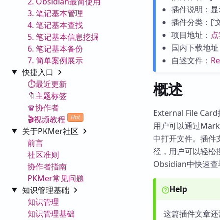
2. Obsidian最简使用
插件说明：显
3. 笔记基本管理
插件分类：[‘文件
4. 笔记基本查找
项目地址：
点
5. 笔记基本信息挖掘
国内下载地址
6. 笔记基本备份
7. 简单案例展示
自述文件：
R
快捷入口
⏱️最近更新
概述
🔖主题标签
🧣协作者
External Fi
Hot
🎬视频教程
用户可以通过Mar
关于PKMer社区
中打开文件。插件
前言
径，用户可以轻松
社区准则
Obsidian中快
协作者指南
PKMer常见问题
Help
知识管理基础
知识管理
知识管理基础
这篇插件文章还