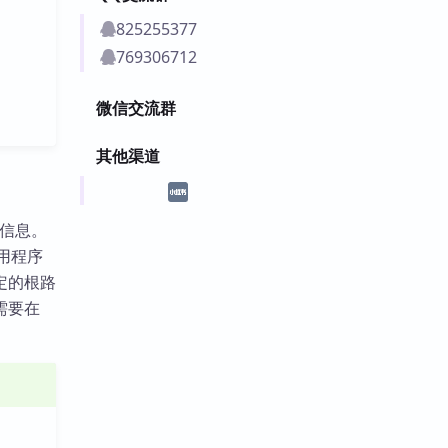
825255377
769306712
微信交流群
其他渠道
本信息。
用程序
定的根路
需要在