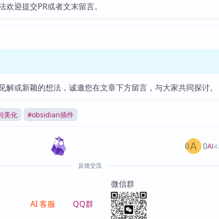
法欢迎提交PR或者文末留言。
见解或新颖的想法，诚邀您在文章下方留言，与大家共同探讨。
与美化
#
obsidian插件
0
0
AI
4
反馈交流
微信群
AI 客服
QQ群