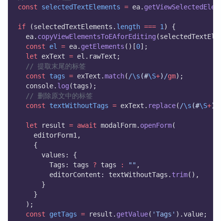
const
selectedTextElements
=
 ea.
getViewSelectedElem
if
 (selectedTextElements.
length
===
1
) {
  ea.
copyViewElementsToEAforEditing
(selectedTextEle
const
el
=
 ea.
getElements
()[
0
];
let
 exText 
=
 el.rawText;
// 提取末尾的标签
const
tags
=
 exText.
match
(
/
\s
(#
\S
+
)
/
gm
);
  console.
log
(tags);
// 删除原文中的标签
const
textWithoutTags
=
 exText.
replace
(
/
\s
(#
\S
+
)
/
let
 result 
=
await
 modalForm.
openForm
(
    editorForm1,
    {
      values: {
        Tags: tags 
?
 tags 
:
""
,
        editorContent: textWithoutTags.
trim
(),
      }
    }
  );
const
getTags
=
 result.
getValue
(
'Tags'
).value;