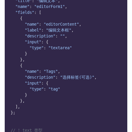
"title"
: 
"编辑文本"
,
"name"
: 
"editorForm1"
,
"fields"
: [
    {
"name"
: 
"editorContent"
,
"label"
: 
"编辑文本框"
,
"description"
: 
""
,
"input"
: {
"type"
: 
"textarea"
      }
    },
    {
"name"
: 
"Tags"
,
"description"
: 
"选择标签(可选)"
,
"input"
: {
"type"
: 
"tag"
      }
    },
  ],
};
// ! text 类型