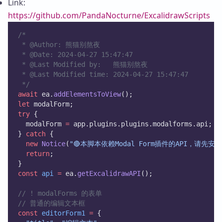
Link:
https://github.com/PandaNocturne/ExcalidrawScripts
/*
 * @Author: 熊猫别熬夜 
 * @Date: 2024-04-27 15:47:47 
 * @Last Modified by:   熊猫别熬夜 
 * @Last Modified time: 2024-04-27 15:47:47 
 */
await
 ea.
addElementsToView
();
let
 modalForm;
try
 {
  modalForm 
=
 app.plugins.plugins.modalforms.api;
} 
catch
 {
new
Notice
(
"🔴本脚本依赖Modal Form插件的API，请先安装
return
;
}
const
api
=
 ea.
getExcalidrawAPI
();
// ! modalForms 的表单
// 普通的编辑文本框
const
editorForm1
=
 {