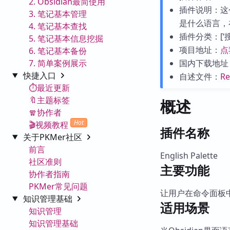
2. Obsidian最简使用
插件说明：这
3. 笔记基本管理
是什么语言，
4. 笔记基本查找
插件分类：[‘搜索
5. 笔记基本信息挖掘
项目地址：
点
6. 笔记基本备份
7. 简单案例展示
国内下载地址
快捷入口
自述文件：
R
⏱️最近更新
🔖主题标签
概述
🧣协作者
Hot
🎬视频教程
插件名称
关于PKMer社区
前言
English Palette
社区准则
主要功能
协作者指南
PKMer常见问题
让用户在命令面板
知识管理基础
适用场景
知识管理
知识管理基础