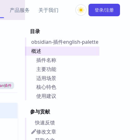
产品服务
关于我们
登录/注册
目录
教程资源
obsidian-插件english-palette
Simple MindMap
Obsidian 教程
New
rkdown 一键成图的
基础用法、插件与外观
概述
sidian 思维导图插件
片段
插件名称
主要功能
ino
Obsidian 主题
适用场景
Mer 出品的闪念笔记
主题下载与外观美化
件
dian插件
核心特色
Zotero 教程
使用建议
件集市
Zotero 使用与插件教程
类挂件，丰富笔记页
参与贡献
件
件
快速反馈
 卡实例库
修改文章
telkasten 实践示例