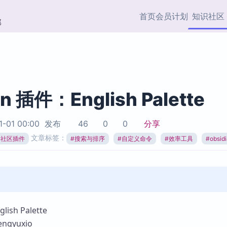
首页
会员计划
知识社区
部
快捷入口
插件与市场
效率产品
社区首页
Obsidian 插件
最近更新
插件市场与国内加速下
Ma
主题标签
载
Ob
an 插件：English Palette
协作者
视频教程
PKMer Market
Th
1-01 00:00
发布
46
0
0
分享
加速访问 Obsidian 官方
PK
Top5
文章标签：
热门链接
市场
插
ian社区插件
#
搜索与排序
#
自定义命令
#
效率工具
#
obsi
Zotero 专题
Zotero 插件
挂
Obsidian 专题
Zotero 插件资源与加速
各
Obsidian 核心插
服务
面
Obsidian 社区插
知识管理
ZK
sh Palette
Zet
gyuxio