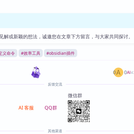
见解或新颖的想法，诚邀您在文章下方留言，与大家共同探讨。
定义命令
#
效率工具
#
obsidian插件
0
0
AI
4
反馈交流
微信群
AI 客服
QQ群
其他渠道