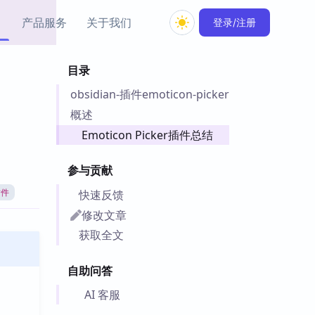
产品服务
关于我们
登录/注册
目录
教程资源
obsidian-插件emoticon-picker
Simple MindMap
Obsidian 教程
New
rkdown 一键成图的
基础用法、插件与外观
概述
sidian 思维导图插件
片段
Emoticon Picker插件总结
ino
Obsidian 主题
参与贡献
Mer 出品的闪念笔记
主题下载与外观美化
件
快速反馈
插件
Zotero 教程
修改文章
件集市
Zotero 使用与插件教程
获取全文
类挂件，丰富笔记页
件
自助问答
件
 卡实例库
AI 客服
telkasten 实践示例