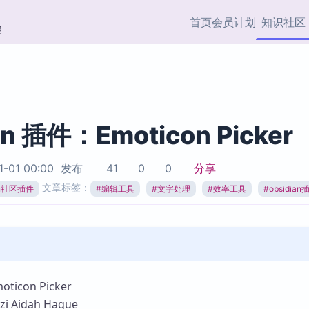
首页
会员计划
知识社区
部
快捷入口
插件与市场
效率产品
社区首页
Obsidian 插件
最近更新
插件市场与国内加速下
Ma
主题标签
载
Ob
an 插件：Emoticon Picker
协作者
视频教程
PKMer Market
Th
1-01 00:00
发布
41
0
0
分享
加速访问 Obsidian 官方
PK
Top5
文章标签：
热门链接
市场
插
ian社区插件
#
编辑工具
#
文字处理
#
效率工具
#
obsidian
Zotero 专题
Zotero 插件
挂
Obsidian 专题
Zotero 插件资源与加速
各
Obsidian 核心插
服务
面
Obsidian 社区插
知识管理
ZK
icon Picker
Zet
 Aidah Haque