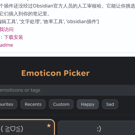
库
个插件还没经过Obsidian官方人员的人工审核哈。它能让你挑
它们插入到你的笔记里。
工具’, ‘文字处理’, ‘效率工具’, ‘obsidian插件’]
我访问
：
下载安装
eadme