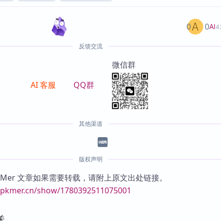
0
0
AI
4
反馈交流
微信群
AI 客服
QQ群
其他渠道
版权声明
KMer 文章如果需要转载，请附上原文出处链接。
//pkmer.cn/show/1780392511075001
关