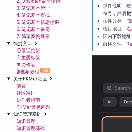
2. Obsidian最简使用
插件说明：这
3. 笔记基本管理
符号，然后把
4. 笔记基本查找
插件分类：[‘编辑
5. 笔记基本信息挖掘
项目地址：
点
6. 笔记基本备份
7. 简单案例展示
国内下载地址
快捷入口
自述文件：
R
⏱️最近更新
🔖主题标签
🧣协作者
Hot
🎬视频教程
关于PKMer社区
前言
社区准则
协作者指南
PKMer常见问题
知识管理基础
知识管理
知识管理基础