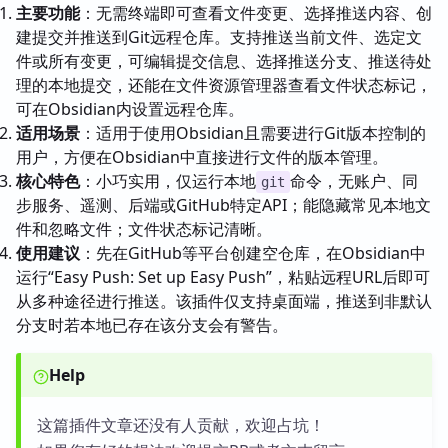
主要功能
：无需终端即可查看文件变更、选择推送内容、创
建提交并推送到Git远程仓库。支持推送当前文件、选定文
件或所有变更，可编辑提交信息、选择推送分支、推送待处
理的本地提交，还能在文件资源管理器查看文件状态标记，
可在Obsidian内设置远程仓库。
适用场景
：适用于使用Obsidian且需要进行Git版本控制的
用户，方便在Obsidian中直接进行文件的版本管理。
核心特色
：小巧实用，仅运行本地
命令，无账户、同
git
步服务、遥测、后端或GitHub特定API；能隐藏常见本地文
件和忽略文件；文件状态标记清晰。
使用建议
：先在GitHub等平台创建空仓库，在Obsidian中
运行“Easy Push: Set up Easy Push”，粘贴远程URL后即可
从多种途径进行推送。该插件仅支持桌面端，推送到非默认
分支时若本地已存在该分支会有警告。
Help
这篇插件文章还没有人贡献，欢迎占坑！