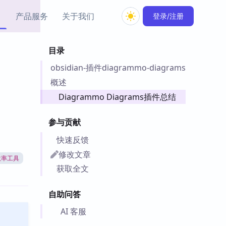
产品服务
关于我们
登录/注册
目录
教程资源
obsidian-插件diagrammo-diagrams
Simple MindMap
Obsidian 教程
New
rkdown 一键成图的
基础用法、插件与外观
概述
sidian 思维导图插件
片段
Diagrammo Diagrams插件总结
ino
Obsidian 主题
参与贡献
Mer 出品的闪念笔记
主题下载与外观美化
件
快速反馈
Zotero 教程
修改文章
效率工具
件集市
Zotero 使用与插件教程
获取全文
类挂件，丰富笔记页
件
自助问答
件
 卡实例库
AI 客服
telkasten 实践示例