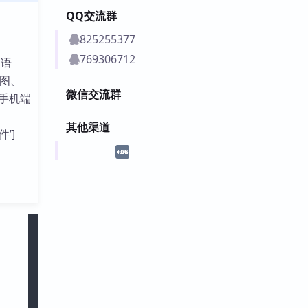
QQ交流群
825255377
769306712
本语
图、
微信交流群
手机端
其他渠道
件’]