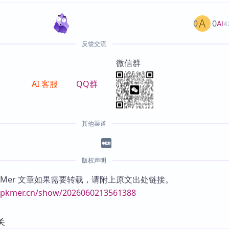
0
0
AI
4
反馈交流
微信群
AI 客服
QQ群
其他渠道
版权声明
KMer 文章如果需要转载，请附上原文出处链接。
//pkmer.cn/show/2026060213561388
关