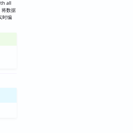
h all
，将数据
实时编