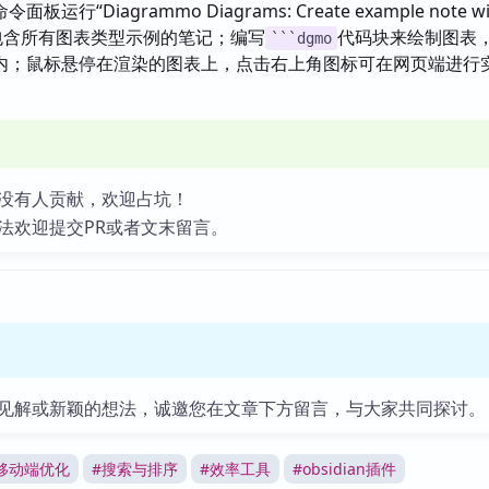
板运行“Diagrammo Diagrams: Create example note wit
s”创建包含所有图表类型示例的笔记；编写
代码块来绘制图表
```dgmo
内；鼠标悬停在渲染的图表上，点击右上角图标可在网页端进行
没有人贡献，欢迎占坑！
法欢迎提交PR或者文末留言。
见解或新颖的想法，诚邀您在文章下方留言，与大家共同探讨。
移动端优化
#
搜索与排序
#
效率工具
#
obsidian插件