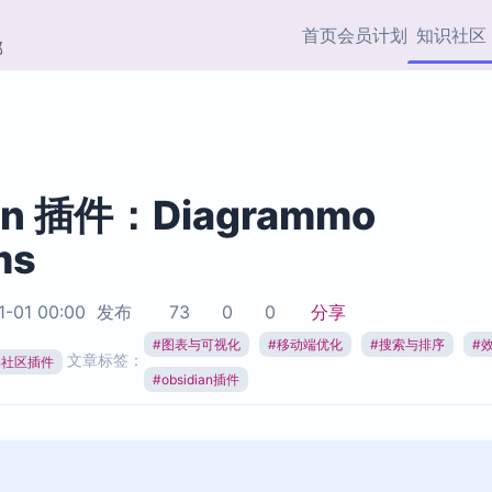
首页
会员计划
知识社区
部
快捷入口
插件与市场
效率产品
社区首页
Obsidian 插件
最近更新
插件市场与国内加速下
Ma
主题标签
载
Ob
ian 插件：Diagrammo
协作者
ms
视频教程
PKMer Market
Th
加速访问 Obsidian 官方
PK
Top5
热门链接
市场
插
1-01 00:00
发布
73
0
0
分享
Zotero 专题
#
图表与可视化
#
移动端优化
#
搜索与排序
#
Zotero 插件
挂
文章标签：
Obsidian 专题
ian社区插件
Zotero 插件资源与加速
各
#
obsidian插件
Obsidian 核心插
服务
面
Obsidian 社区插
知识管理
ZK
Zet