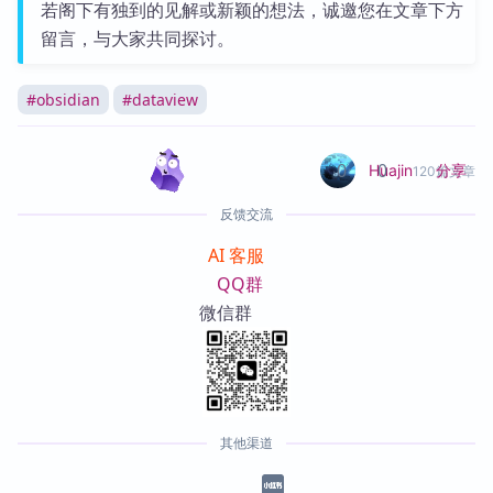
若阁下有独到的见解或新颖的想法，诚邀您在文章下方
留言，与大家共同探讨。
#
obsidian
#
dataview
0
0
分享
Huajin
120篇文章
反馈交流
AI 客服
QQ群
微信群
其他渠道