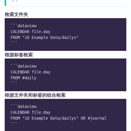
检索文件夹
```dataview
CALENDAR file.day
FROM "10 Example Data/dailys"
```
根据标签检索
```dataview
CALENDAR file.day
FROM #daily 
```
根据文件夹和标签的组合检索
```dataview
CALENDAR file.day
FROM "10 Example Data/dailys" OR #journal 
```